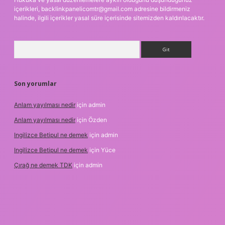
içerikleri,
backlinkpanelicomtr@gmail.com
adresine bildirmeniz
halinde, ilgili içerikler yasal süre içerisinde sitemizden kaldırılacaktır.
Arama
Son yorumlar
Anlam yayılması nedir
için
admin
Anlam yayılması nedir
için
Özden
Ingilizce Betipul ne demek
için
admin
Ingilizce Betipul ne demek
için
Yüce
Çırağ ne demek TDK
için
admin