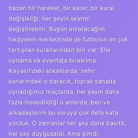
bazen bir hareket, bir karar, bir kural
değişikliği, her şeyin seyrini
değiştirebilir. Bugün anlatacağım
hikâyenin merkezinde de futbolun en çok
tartışılan kurallarından biri var: Elle
oynama ve avantaja bırakılma.
Kayseri’deki sokaklarda, nehir
kenarındaki o daracık, toprak sahada
oynadığımız maçlarda, her şeyin daha
fazla hissedildiği o anlarda, ben ve
arkadaşlarım bu soruya çok defa kafa
yorduk. O zamanlar her şey daha basitti,
her şey duygusaldı. Ama şimdi,