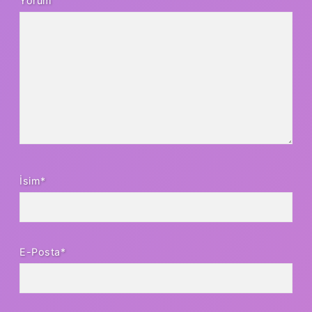
Yorum
İsim*
E-Posta*