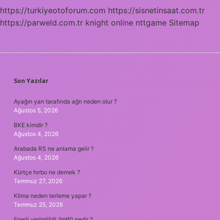
https://turkiyeotoforum.com
https://sisnetinsaat.com.tr
https://parweld.com.tr
knight online
nttgame
Sitemap
SIDEBAR
Son Yazılar
Ayağın yan tarafında ağrı neden olur ?
Ağustos 5, 2026
BKE kimdir ?
Ağustos 4, 2026
Arabada RS ne anlama gelir ?
Ağustos 4, 2026
Kürtçe hırbo ne demek ?
Temmuz 27, 2026
Klima neden terleme yapar ?
Temmuz 25, 2026
Enerji verimliliği (lmW) nedir ?