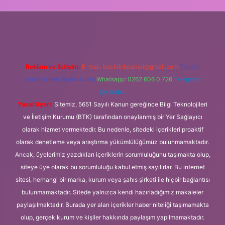
ipbetgiris.org
Reklam ve İletişim:
E-mail:
backlinkpaneli@gmail.com
Teams:
forumhizmeti@gmail.com
Whatsapp: 0262 606 0 726
Telegram:
@karabul
Yasal Uyarı:
Sitemiz, 5651 Sayılı Kanun gereğince Bilgi Teknolojileri
ve İletişim Kurumu (BTK) tarafından onaylanmış bir Yer Sağlayıcı
olarak hizmet vermektedir. Bu nedenle, sitedeki içerikleri proaktif
olarak denetleme veya araştırma yükümlülüğümüz bulunmamaktadır.
Ancak, üyelerimiz yazdıkları içeriklerin sorumluluğunu taşımakta olup,
siteye üye olarak bu sorumluluğu kabul etmiş sayılırlar. Bu internet
sitesi, herhangi bir marka, kurum veya şahıs şirketi ile hiçbir bağlantısı
bulunmamaktadır. Sitede yalnızca kendi hazırladığımız makaleler
paylaşılmaktadır. Burada yer alan içerikler haber niteliği taşımamakta
olup, gerçek kurum ve kişiler hakkında paylaşım yapılmamaktadır.