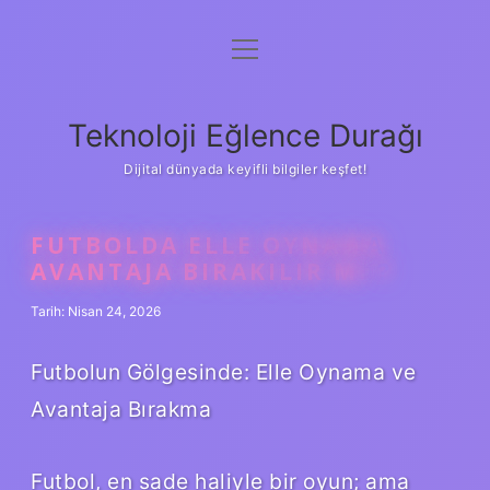
menüyü
Anasayfa
aç
Gizlilik Politikası
Teknoloji Eğlence Durağı
Yasal Uyarı
Dijital dünyada keyifli bilgiler keşfet!
Hakkımızda
FUTBOLDA ELLE OYNAMA
AVANTAJA BIRAKILIR MI ?
Tarih: Nisan 24, 2026
Futbolun Gölgesinde: Elle Oynama ve
Avantaja Bırakma
Futbol, en sade haliyle bir oyun; ama