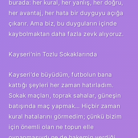
burada: her kural, her yanlış, her doğru,
her avantaj, her hata bir duyguyu açığa
çıkarır. Ama biz, bu duyguların içinde
kaybolmaktan daha fazla zevk alıyoruz.
Kayseri’nin Tozlu Sokaklarında
Kayseri’de büyüdüm, futbolun bana
kattığı şeyleri her zaman hatırladım.
Sokak maçları, toprak sahalar, güneşin
batışında maç yapmak… Hiçbir zaman
kural hatalarını görmedim; çünkü bizim
için önemli olan ne topun elle
oynanmasıydı ne de hakemin verdiği