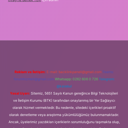
org
Reklam ve İletişim:
E-mail:
backlinkpaneli@gmail.com
Teams:
forumhizmeti@gmail.com
Whatsapp: 0262 606 0 726
Telegram:
@karabul
Yasal Uyarı:
Sitemiz, 5651 Sayılı Kanun gereğince Bilgi Teknolojileri
ve İletişim Kurumu (BTK) tarafından onaylanmış bir Yer Sağlayıcı
olarak hizmet vermektedir. Bu nedenle, sitedeki içerikleri proaktif
olarak denetleme veya araştırma yükümlülüğümüz bulunmamaktadır.
Ancak, üyelerimiz yazdıkları içeriklerin sorumluluğunu taşımakta olup,