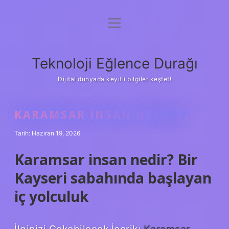
menüyü
Anasayfa
aç
Gizlilik Politikası
Teknoloji Eğlence Durağı
Yasal Uyarı
Dijital dünyada keyifli bilgiler keşfet!
Hakkımızda
KARAMSAR INSAN NEDIR ?
Tarih: Haziran 19, 2026
Karamsar insan nedir? Bir
Kayseri sabahında başlayan
iç yolculuk
İlginizi Çekebilecek İçerik:
Karamsar