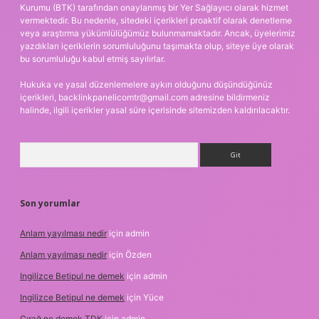
Kurumu (BTK) tarafından onaylanmış bir Yer Sağlayıcı olarak hizmet
vermektedir. Bu nedenle, sitedeki içerikleri proaktif olarak denetleme
veya araştırma yükümlülüğümüz bulunmamaktadır. Ancak, üyelerimiz
yazdıkları içeriklerin sorumluluğunu taşımakta olup, siteye üye olarak
bu sorumluluğu kabul etmiş sayılırlar.
Hukuka ve yasal düzenlemelere aykırı olduğunu düşündüğünüz
içerikleri,
backlinkpanelicomtr@gmail.com
adresine bildirmeniz
halinde, ilgili içerikler yasal süre içerisinde sitemizden kaldırılacaktır.
Arama
Son yorumlar
Anlam yayılması nedir
için
admin
Anlam yayılması nedir
için
Özden
Ingilizce Betipul ne demek
için
admin
Ingilizce Betipul ne demek
için
Yüce
Çırağ ne demek TDK
için
admin