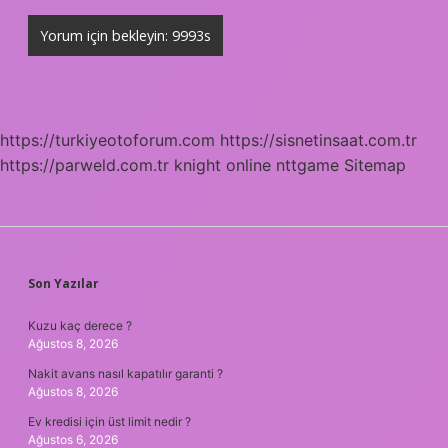
https://turkiyeotoforum.com
https://sisnetinsaat.com.tr
https://parweld.com.tr
knight online
nttgame
Sitemap
SIDEBAR
Son Yazılar
Kuzu kaç derece ?
Ağustos 8, 2026
Nakit avans nasıl kapatılır garanti ?
Ağustos 8, 2026
Ev kredisi için üst limit nedir ?
Ağustos 6, 2026