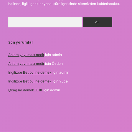
halinde, ilgili içerikler yasal süre içerisinde sitemizden kaldırılacaktır.
Arama
Son yorumlar
Anlam yayılması nedir
için
admin
Anlam yayılması nedir
için
Özden
Ingilizce Betipul ne demek
için
admin
Ingilizce Betipul ne demek
için
Yüce
Çırağ ne demek TDK
için
admin