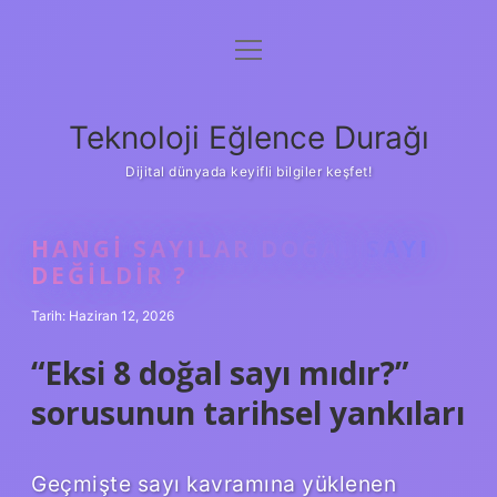
menüyü
Anasayfa
aç
Gizlilik Politikası
Teknoloji Eğlence Durağı
Yasal Uyarı
Dijital dünyada keyifli bilgiler keşfet!
Hakkımızda
HANGI SAYILAR DOĞAL SAYI
DEĞILDIR ?
Tarih: Haziran 12, 2026
“Eksi 8 doğal sayı mıdır?”
sorusunun tarihsel yankıları
Geçmişte sayı kavramına yüklenen