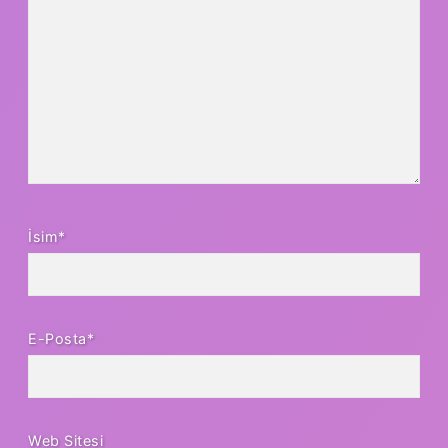
İsim*
E-Posta*
Web Sitesi