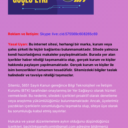
Reklam ve İletişim:
Skype: live:.cid.575569c608265c69
Yasal Uyarı:
Bu internet sitesi, herhangi bir marka, kurum veya
şahıs şirketi ile hiçbir bağlantısı bulunmamaktadır. Sitede yalnızca
kendi hazırladığımız makaleler paylaşılmaktadır. Burada yer alan
içerikler haber niteliği taşımamakta olup, gerçek kurum ve kişiler
hakkında paylaşım yapılmamaktadır. Gerçek kurum ve kişiler ile
isim benzerlikleri tamamen tesadüfidir. Sitemizdeki bilgiler taslak
halindedir ve tavsiye niteliği taşımazlar.
Sitemiz, 5651 Sayılı Kanun gereğince Bilgi Teknolojileri ve İletişim
Kurumu (BTK) tarafından onaylanmış bir Yer Sağlayıcı olarak hizmet
vermektedir. Bu nedenle, sitedeki içerikleri proaktif olarak denetleme
veya araştırma yükümlülüğümüz bulunmamaktadır. Ancak, üyelerimiz
yazdıkları içeriklerin sorumluluğunu taşımakta olup, siteye üye olarak
bu sorumluluğu kabul etmiş sayılırlar.
Hukuka ve yasal düzenlemelere aykırı olduğunu düşündüğünüz
içerikleri,
backlinkpanelicomtr@gmail.com
adresine bildirmeniz