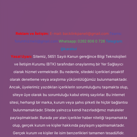
.org
Reklam ve İletişim:
E-mail:
backlinkpaneli@gmail.com
Teams:
forumhizmeti@gmail.com
Whatsapp: 0262 606 0 726
Telegram:
@karabul
Yasal Uyarı:
Sitemiz, 5651 Sayılı Kanun gereğince Bilgi Teknolojileri
ve İletişim Kurumu (BTK) tarafından onaylanmış bir Yer Sağlayıcı
olarak hizmet vermektedir. Bu nedenle, sitedeki içerikleri proaktif
olarak denetleme veya araştırma yükümlülüğümüz bulunmamaktadır.
Ancak, üyelerimiz yazdıkları içeriklerin sorumluluğunu taşımakta olup,
siteye üye olarak bu sorumluluğu kabul etmiş sayılırlar. Bu internet
sitesi, herhangi bir marka, kurum veya şahıs şirketi ile hiçbir bağlantısı
bulunmamaktadır. Sitede yalnızca kendi hazırladığımız makaleler
paylaşılmaktadır. Burada yer alan içerikler haber niteliği taşımamakta
olup, gerçek kurum ve kişiler hakkında paylaşım yapılmamaktadır.
Gerçek kurum ve kişiler ile isim benzerlikleri tamamen tesadüfidir.