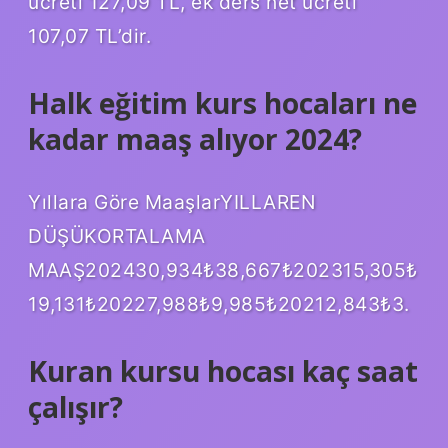
ücreti 127,09 TL, ek ders net ücreti
107,07 TL’dir.
Halk eğitim kurs hocaları ne
kadar maaş alıyor 2024?
Yıllara Göre MaaşlarYILLAREN
DÜŞÜKORTALAMA
MAAŞ202430,934₺38,667₺202315,305₺
19,131₺20227,988₺9,985₺20212,843₺3.
Kuran kursu hocası kaç saat
çalışır?