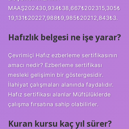
MAAŞ202430,934₺38,667₺202315,305₺
19,131₺20227,988₺9,985₺20212,843₺3.
Hafızlık belgesi ne işe yarar?
Çevrimiçi Hafız ezberleme sertifikasının
amacı nedir? Ezberleme sertifikası
mesleki gelişimin bir göstergesidir.
İlahiyat çalışmaları alanında faydalıdır.
Hafız sertifikası alanlar Müftülüklerde
çalışma fırsatına sahip olabilirler.
Kuran kursu kaç yıl sürer?