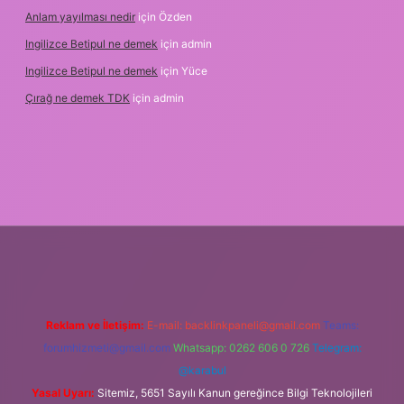
Anlam yayılması nedir
için
Özden
Ingilizce Betipul ne demek
için
admin
Ingilizce Betipul ne demek
için
Yüce
Çırağ ne demek TDK
için
admin
tgiris.org
Reklam ve İletişim:
E-mail:
backlinkpaneli@gmail.com
Teams:
forumhizmeti@gmail.com
Whatsapp: 0262 606 0 726
Telegram:
@karabul
Yasal Uyarı:
Sitemiz, 5651 Sayılı Kanun gereğince Bilgi Teknolojileri