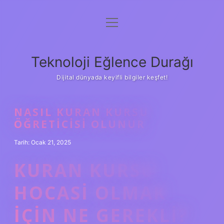
menüyü
Anasayfa
aç
Gizlilik Politikası
Teknoloji Eğlence Durağı
Yasal Uyarı
Dijital dünyada keyifli bilgiler keşfet!
Hakkımızda
NASIL KURAN KURSU
ÖĞRETICISI OLUNUR
Tarih: Ocak 21, 2025
KURAN KURSU
HOCASI OLMAK
IÇIN NE GEREKLI?