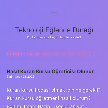
menüyü
Anasayfa
aç
Gizlilik Politikası
Teknoloji Eğlence Durağı
Yasal Uyarı
Dijital dünyada keyifli bilgiler keşfet!
Hakkımızda
ETIKET:
FAHRI HOCALIK NE DEMEK
Nasıl Kuran Kursu Öğreticisi Olunur
Tarih: Ocak 21, 2025
Kuran kursu hocasi olmak için ne gerekli?
Kur’an kursu öğretmeni nasıl olurum?
Eğitim: İmam Hatip Lisesi, İlahiyat