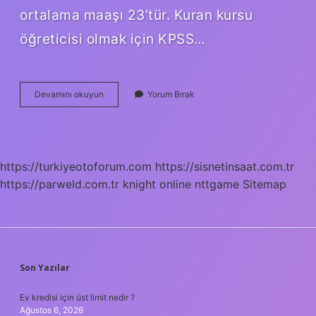
ortalama maaşı 23’tür. Kuran kursu
öğreticisi olmak için KPSS…
Nasıl
Devamını okuyun
Yorum Bırak
Kuran
Kursu
Öğreticisi
Olunur
https://turkiyeotoforum.com
https://sisnetinsaat.com.tr
https://parweld.com.tr
knight online
nttgame
Sitemap
SIDEBAR
Son Yazılar
Ev kredisi için üst limit nedir ?
Ağustos 6, 2026