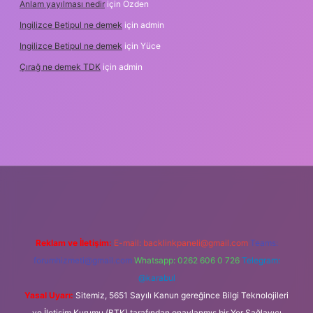
Anlam yayılması nedir
için
Özden
Ingilizce Betipul ne demek
için
admin
Ingilizce Betipul ne demek
için
Yüce
Çırağ ne demek TDK
için
admin
abet
elexbett.net
tulipbetgiris.org
Reklam ve İletişim:
E-mail:
backlinkpaneli@gmail.com
Teams:
forumhizmeti@gmail.com
Whatsapp: 0262 606 0 726
Telegram:
@karabul
Yasal Uyarı:
Sitemiz, 5651 Sayılı Kanun gereğince Bilgi Teknolojileri
ve İletişim Kurumu (BTK) tarafından onaylanmış bir Yer Sağlayıcı