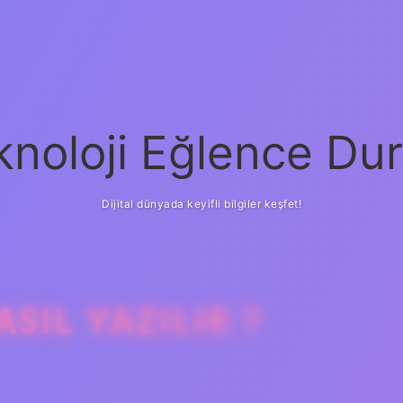
knoloji Eğlence Dur
Dijital dünyada keyifli bilgiler keşfet!
SIL YAZILIR ?