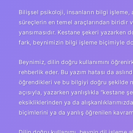
Bilişsel psikoloji, insanların bilgi işleme,
süreçlerin en temel araçlarından biridir v
yansımasıdır. Kestane şekeri yazarken d
fark, beynimizin bilgi işleme biçimiyle doğ
Beynimiz, dilin doğru kullanımını öğreni
rehberlik eder. Bu yazım hatası da aslında
öğrendikleri ve bu bilgiyi doğru şekilde nas
açısıyla, yazarken yanlışlıkla “kestane şe
eksikliklerinden ya da alışkanlıklarımızd
biçimlerini ya da yanlış öğrenilen kavram
Dilin doğru kullanımı, beynin dil işleme 