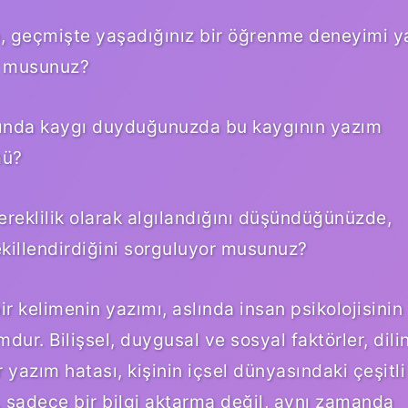
en, geçmişte yaşadığınız bir öğrenme deneyimi y
r musunuz?
kında kaygı duyduğunuzda bu kaygının yazım
mü?
reklilik olarak algılandığını düşündüğünüzde,
şekillendirdiğini sorguluyor musunuz?
ir kelimenin yazımı, aslında insan psikolojisinin
dur. Bilişsel, duygusal ve sosyal faktörler, dili
 yazım hatası, kişinin içsel dünyasındaki çeşitli
k, sadece bir bilgi aktarma değil, aynı zamanda