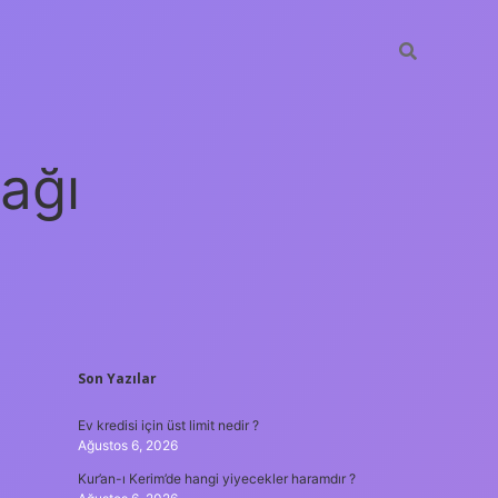
ağı
SIDEBAR
Son Yazılar
grandoperabet
elexbett.net
tulipb
Ev kredisi için üst limit nedir ?
Ağustos 6, 2026
Kur’an-ı Kerim’de hangi yiyecekler haramdır ?