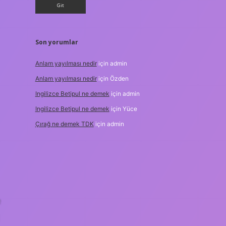
Son yorumlar
Anlam yayılması nedir
için
admin
Anlam yayılması nedir
için
Özden
Ingilizce Betipul ne demek
için
admin
Ingilizce Betipul ne demek
için
Yüce
Çırağ ne demek TDK
için
admin
e