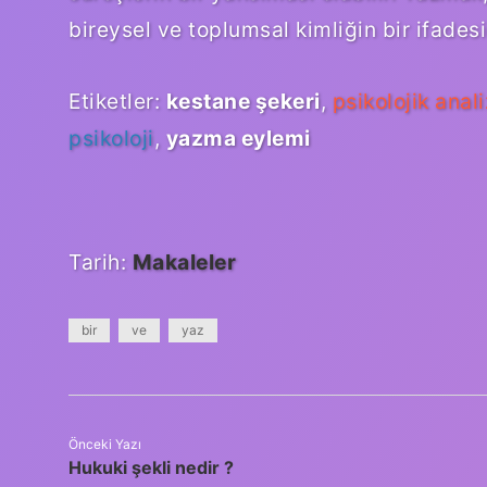
bireysel ve toplumsal kimliğin bir ifadesi
Etiketler:
kestane şekeri
,
psikolojik anali
psikoloji
,
yazma eylemi
Tarih:
Makaleler
bir
ve
yaz
Önceki Yazı
Hukuki şekli nedir ?