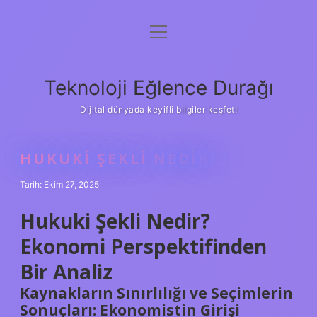
menüyü
Anasayfa
aç
Gizlilik Politikası
Teknoloji Eğlence Durağı
Yasal Uyarı
Dijital dünyada keyifli bilgiler keşfet!
Hakkımızda
HUKUKI ŞEKLI NEDIR ?
Tarih: Ekim 27, 2025
Hukuki Şekli Nedir?
Ekonomi Perspektifinden
Bir Analiz
Kaynakların Sınırlılığı ve Seçimlerin
Sonuçları: Ekonomistin Girişi