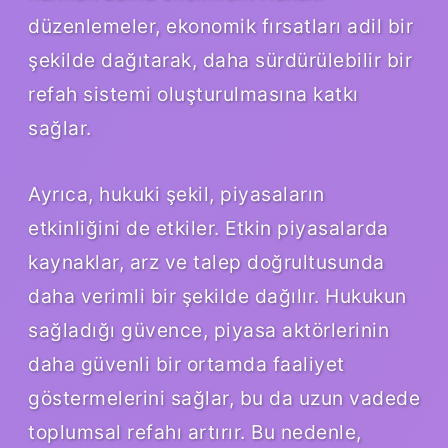
düzenlemeler, ekonomik fırsatları adil bir
şekilde dağıtarak, daha sürdürülebilir bir
refah sistemi oluşturulmasına katkı
sağlar.
Ayrıca, hukuki şekil, piyasaların
etkinliğini de etkiler. Etkin piyasalarda
kaynaklar, arz ve talep doğrultusunda
daha verimli bir şekilde dağılır. Hukukun
sağladığı güvence, piyasa aktörlerinin
daha güvenli bir ortamda faaliyet
göstermelerini sağlar, bu da uzun vadede
toplumsal refahı artırır. Bu nedenle,