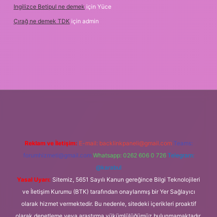
Ingilizce Betipul ne demek
için
Yüce
Çırağ ne demek TDK
için
admin
grandoperabet
elexbett.net
tulipbetgiris.org
Reklam ve İletişim:
E-mail:
backlinkpaneli@gmail.com
Teams:
forumhizmeti@gmail.com
Whatsapp: 0262 606 0 726
Telegram:
@karabul
Yasal Uyarı:
Sitemiz, 5651 Sayılı Kanun gereğince Bilgi Teknolojileri
ve İletişim Kurumu (BTK) tarafından onaylanmış bir Yer Sağlayıcı
olarak hizmet vermektedir. Bu nedenle, sitedeki içerikleri proaktif
olarak denetleme veya araştırma yükümlülüğümüz bulunmamaktadır.