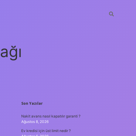
ağı
SIDEBAR
Son Yazılar
grandoperabet
elexbett.net
tulipbe
Nakit avans nasıl kapatılır garanti ?
Ağustos 8, 2026
Ev kredisi için üst limit nedir ?