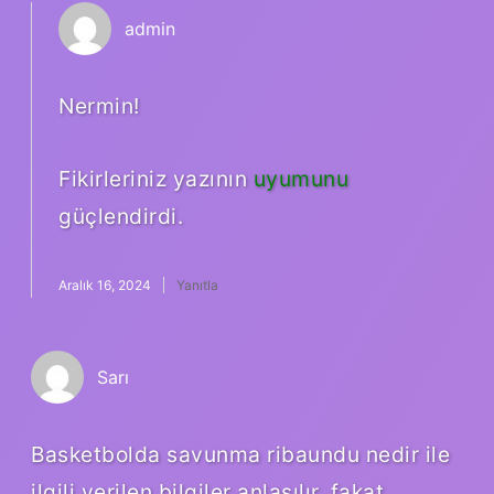
admin
Nermin!
Fikirleriniz yazının
uyumunu
güçlendirdi.
Aralık 16, 2024
Yanıtla
Sarı
Basketbolda savunma ribaundu nedir ile
ilgili verilen bilgiler anlaşılır, fakat