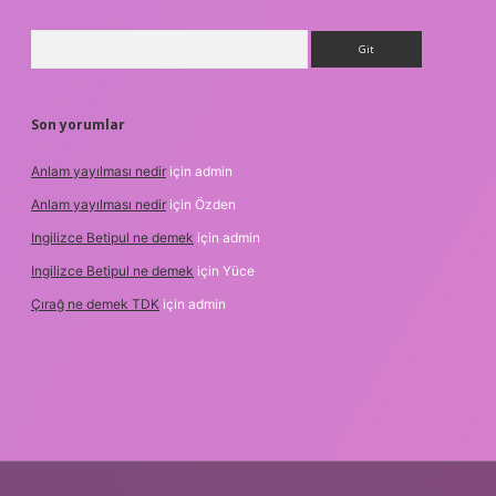
Arama
Son yorumlar
Anlam yayılması nedir
için
admin
Anlam yayılması nedir
için
Özden
Ingilizce Betipul ne demek
için
admin
Ingilizce Betipul ne demek
için
Yüce
Çırağ ne demek TDK
için
admin
tgiris.org