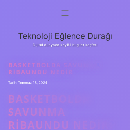
menüyü
Anasayfa
aç
Gizlilik Politikası
Teknoloji Eğlence Durağı
Yasal Uyarı
Dijital dünyada keyifli bilgiler keşfet!
Hakkımızda
BASKETBOLDA SAVUNMA
RIBAUNDU NEDIR
Tarih: Temmuz 13, 2024
BASKETBOLDA
SAVUNMA
RIBAUNDU NEDIR?