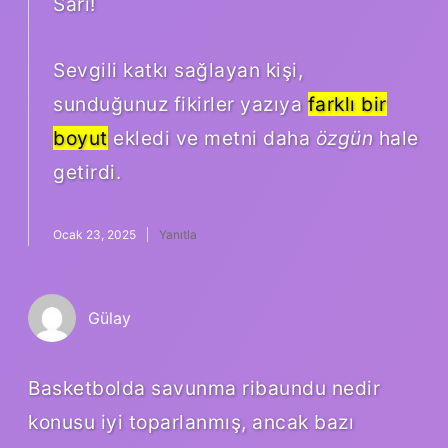
Sarı!
Sevgili katkı sağlayan kişi,
sunduğunuz fikirler yazıya
farklı bir
boyut
ekledi ve metni daha
özgün
hale
getirdi.
Ocak 23, 2025
Yanıtla
Gülay
Basketbolda savunma ribaundu nedir
konusu iyi toparlanmış, ancak bazı