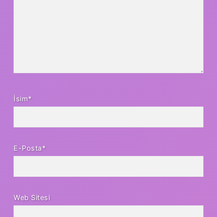
İsim*
E-Posta*
Web Sitesi