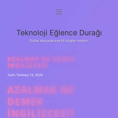
menüyü
Anasayfa
aç
Gizlilik Politikası
Teknoloji Eğlence Durağı
Yasal Uyarı
Dijital dünyada keyifli bilgiler keşfet!
Hakkımızda
AZALMAK NE DEMEK
INGILIZCESI
Tarih: Temmuz 13, 2024
AZALMAK NE
DEMEK
İNGILIZCESI?