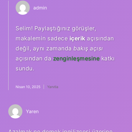
admin
Selim! Paylaştığınız görüşler,
makalemin sadece
içerik
açısından
değil, aynı zamanda
bakış açısı
açısından da
zenginleşmesine
katkı
sundu.
Nisan 10, 2025
Yanıtla
Yaren
Azalmak ne demek ingilizcesi üzerine