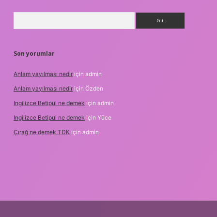
Arama
Son yorumlar
Anlam yayılması nedir
için
admin
Anlam yayılması nedir
için
Özden
Ingilizce Betipul ne demek
için
admin
Ingilizce Betipul ne demek
için
Yüce
Çırağ ne demek TDK
için
admin
tulipbetgiris.org