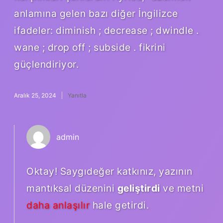
anlamına gelen bazı diğer İngilizce
ifadeler: diminish ; decrease ; dwindle .
wane ; drop off ; subside . fikrini
güçlendiriyor.
Aralık 25, 2024
Yanıtla
admin
Oktay! Saygıdeğer katkınız, yazının
mantıksal düzenini
geliştirdi
ve metni
daha anlaşılır
hale getirdi.