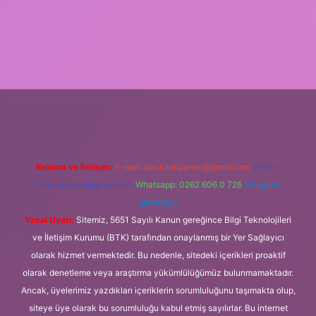
t.net
tulipbetgiris.org
Reklam ve İletişim:
E-mail:
backlinkpaneli@gmail.com
Teams:
forumhizmeti@gmail.com
Whatsapp: 0262 606 0 726
Telegram:
@karabul
Yasal Uyarı:
Sitemiz, 5651 Sayılı Kanun gereğince Bilgi Teknolojileri
ve İletişim Kurumu (BTK) tarafından onaylanmış bir Yer Sağlayıcı
olarak hizmet vermektedir. Bu nedenle, sitedeki içerikleri proaktif
olarak denetleme veya araştırma yükümlülüğümüz bulunmamaktadır.
Ancak, üyelerimiz yazdıkları içeriklerin sorumluluğunu taşımakta olup,
siteye üye olarak bu sorumluluğu kabul etmiş sayılırlar. Bu internet