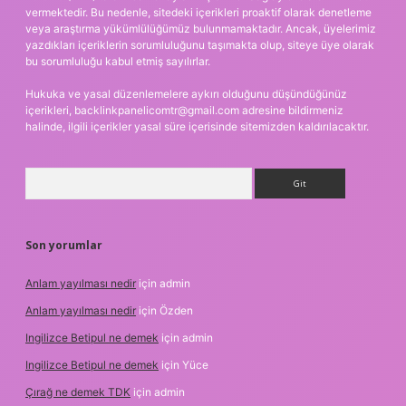
vermektedir. Bu nedenle, sitedeki içerikleri proaktif olarak denetleme
veya araştırma yükümlülüğümüz bulunmamaktadır. Ancak, üyelerimiz
yazdıkları içeriklerin sorumluluğunu taşımakta olup, siteye üye olarak
bu sorumluluğu kabul etmiş sayılırlar.
Hukuka ve yasal düzenlemelere aykırı olduğunu düşündüğünüz
içerikleri,
backlinkpanelicomtr@gmail.com
adresine bildirmeniz
halinde, ilgili içerikler yasal süre içerisinde sitemizden kaldırılacaktır.
Arama
Son yorumlar
Anlam yayılması nedir
için
admin
Anlam yayılması nedir
için
Özden
Ingilizce Betipul ne demek
için
admin
Ingilizce Betipul ne demek
için
Yüce
Çırağ ne demek TDK
için
admin