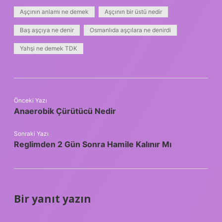
Aşçının anlamı ne demek
Aşçının bir üstü nedir
Baş aşçıya ne denir
Osmanlıda aşçılara ne denirdi
Yahşi ne demek TDK
Önceki Yazı
Anaerobik Çürütücü Nedir
Sonraki Yazı
Reglimden 2 Gün Sonra Hamile Kalınır Mı
Bir yanıt yazın