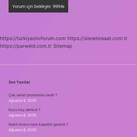
https://turkiyeotoforum.com
https://sisnetinsaat.com.tr
https://parweld.com.tr
Sitemap
SIDEBAR
Son Yazılar
Çek senet protestosu nedir ?
Ağustos 9, 2026
Kuzu kaç derece ?
Ağustos 8, 2026
Nakit avans nasıl kapatılır garanti ?
Ağustos 8, 2026