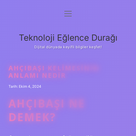
menüyü
Anasayfa
aç
Gizlilik Politikası
Teknoloji Eğlence Durağı
Yasal Uyarı
Dijital dünyada keyifli bilgiler keşfet!
Hakkımızda
AHÇIBAŞI KELIMESININ
ANLAMI NEDIR
Tarih: Ekim 4, 2024
AHÇIBAŞI NE
DEMEK?