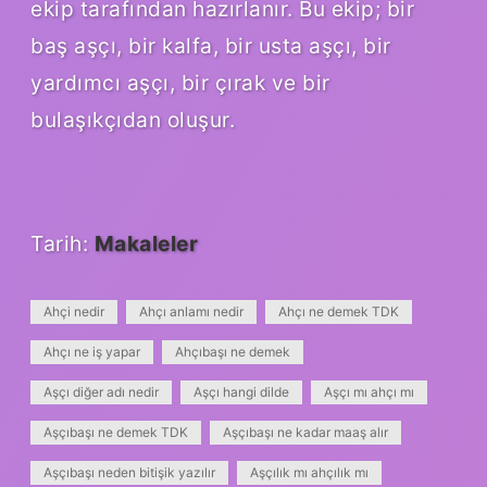
ekip tarafından hazırlanır. Bu ekip; bir
baş aşçı, bir kalfa, bir usta aşçı, bir
yardımcı aşçı, bir çırak ve bir
bulaşıkçıdan oluşur.
Tarih:
Makaleler
Ahçi nedir
Ahçı anlamı nedir
Ahçı ne demek TDK
Ahçı ne iş yapar
Ahçıbaşı ne demek
Aşçı diğer adı nedir
Aşçı hangi dilde
Aşçı mı ahçı mı
Aşçıbaşı ne demek TDK
Aşçıbaşı ne kadar maaş alır
Aşçıbaşı neden bitişik yazılır
Aşçılık mı ahçılık mı