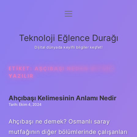
menüyü
Anasayfa
aç
Gizlilik Politikası
Teknoloji Eğlence Durağı
Yasal Uyarı
Dijital dünyada keyifli bilgiler keşfet!
Hakkımızda
ETIKET:
AŞÇIBAŞI NEDEN BITIŞIK
YAZILIR
Ahçıbaşı Kelimesinin Anlamı Nedir
Tarih: Ekim 4, 2024
Ahçıbaşı ne demek? Osmanlı saray
mutfağının diğer bölümlerinde çalışanları