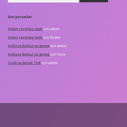
Son yorumlar
Anlam yayılması nedir
için
admin
Anlam yayılması nedir
için
Özden
Ingilizce Betipul ne demek
için
admin
Ingilizce Betipul ne demek
için
Yüce
Çırağ ne demek TDK
için
admin
bet
elexbett.net
tulipbetgiris.org