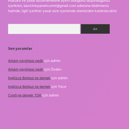
Hukuka ve yasal düzenlemelere aykırı olduğunu düşündüğünüz
içerikleri,
backlinkpanelicomtr@gmail.com
adresine bildirmeniz
halinde, ilgili içerikler yasal süre içerisinde sitemizden kaldırılacaktır.
Arama
Son yorumlar
Anlam yayılması nedir
için
admin
Anlam yayılması nedir
için
Özden
Ingilizce Betipul ne demek
için
admin
Ingilizce Betipul ne demek
için
Yüce
Çırağ ne demek TDK
için
admin