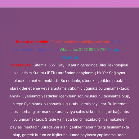
ndoperabet
elexbett.net
tulipbetgiris.org
Reklam ve İletişim:
E-mail:
backlinkpaneli@gmail.com
Teams:
forumhizmeti@gmail.com
Whatsapp: 0262 606 0 726
Telegram:
@karabul
Yasal Uyarı:
Sitemiz, 5651 Sayılı Kanun gereğince Bilgi Teknolojileri
ve İletişim Kurumu (BTK) tarafından onaylanmış bir Yer Sağlayıcı
olarak hizmet vermektedir. Bu nedenle, sitedeki içerikleri proaktif
olarak denetleme veya araştırma yükümlülüğümüz bulunmamaktadır.
Ancak, üyelerimiz yazdıkları içeriklerin sorumluluğunu taşımakta olup,
siteye üye olarak bu sorumluluğu kabul etmiş sayılırlar. Bu internet
sitesi, herhangi bir marka, kurum veya şahıs şirketi ile hiçbir bağlantısı
bulunmamaktadır. Sitede yalnızca kendi hazırladığımız makaleler
paylaşılmaktadır. Burada yer alan içerikler haber niteliği taşımamakta
olup, gerçek kurum ve kişiler hakkında paylaşım yapılmamaktadır.