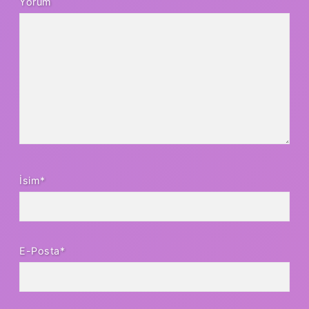
Yorum
İsim*
E-Posta*