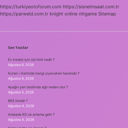
https://turkiyeotoforum.com
https://sisnetinsaat.com.tr
https://parweld.com.tr
knight online
nttgame
Sitemap
SIDEBAR
Son Yazılar
Ev kredisi için üst limit nedir ?
Ağustos 6, 2026
Kur’an-ı Kerim’de hangi yiyecekler haramdır ?
Ağustos 6, 2026
Ayağın yan tarafında ağrı neden olur ?
Ağustos 5, 2026
BKE kimdir ?
Ağustos 4, 2026
Arabada RS ne anlama gelir ?
Ağustos 4, 2026