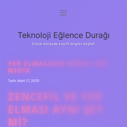
menüyü
Anasayfa
aç
Gizlilik Politikası
Teknoloji Eğlence Durağı
Yasal Uyarı
Dijital dünyada keyifli bilgiler keşfet!
Hakkımızda
YER ELMASININ DIĞER ISMI
NEDIR
Tarih: Mart 17, 2025
ZENCEFIL VE YER
ELMASI AYNI ŞEY
MI?