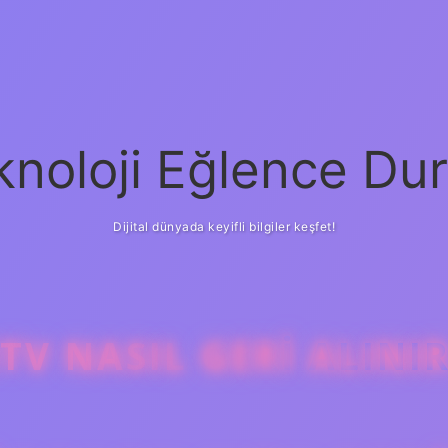
knoloji Eğlence Dur
Dijital dünyada keyifli bilgiler keşfet!
V NASIL GERI ALINI