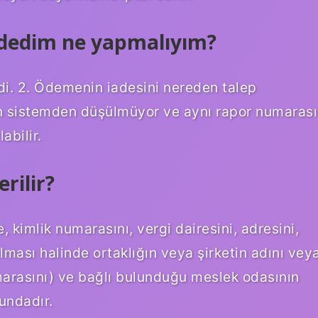
 ödedim ne yapmalıyım?
endi. 2. Ödemenin iadesini nereden talep
n sistemden düşülmüyor ve aynı rapor numarası
abilir.
rilir?
 kimlik numarasını, vergi dairesini, adresini,
olması halinde ortaklığın veya şirketin adını vey
marasını) ve bağlı bulunduğu meslek odasının
undadır.