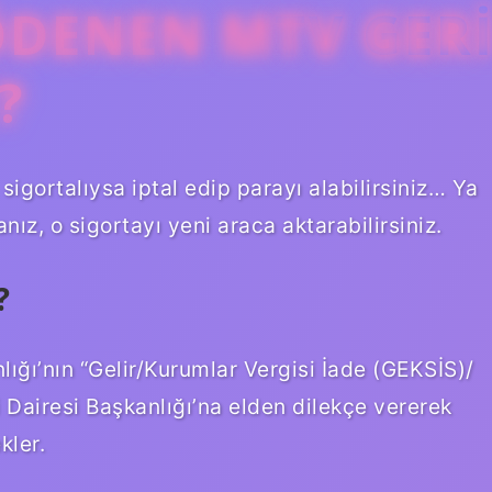
ÖDENEN MTV GER
?
sigortalıysa iptal edip parayı alabilirsiniz… Ya
ız, o sigortayı yeni araca aktarabilirsiniz.
?
nlığı’nın “Gelir/Kurumlar Vergisi İade (GEKSİS)/
airesi Başkanlığı’na elden dilekçe vererek
kler.