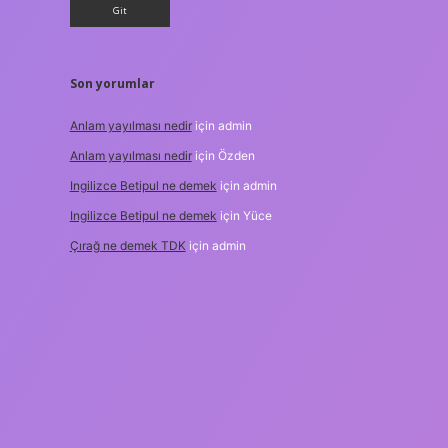
Son yorumlar
Anlam yayılması nedir
için
admin
Anlam yayılması nedir
için
Özden
Ingilizce Betipul ne demek
için
admin
Ingilizce Betipul ne demek
için
Yüce
Çırağ ne demek TDK
için
admin