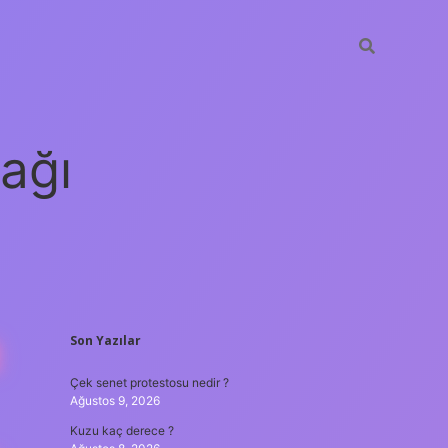
ağı
SIDEBAR
R
Son Yazılar
grandoperabet
elexbett.net
tulipb
Çek senet protestosu nedir ?
Ağustos 9, 2026
Kuzu kaç derece ?