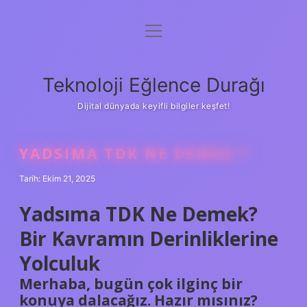
menüyü
Anasayfa
aç
Gizlilik Politikası
Teknoloji Eğlence Durağı
Yasal Uyarı
Dijital dünyada keyifli bilgiler keşfet!
Hakkımızda
YADSIMA TDK NE DEMEK ?
Tarih: Ekim 21, 2025
Yadsıma TDK Ne Demek?
Bir Kavramın Derinliklerine
Yolculuk
Merhaba, bugün çok ilginç bir
konuya dalacağız. Hazır mısınız?