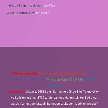
Ingilizce Betipul ne demek
için
Yüce
Çırağ ne demek TDK
için
admin
t
tulipbetgiris.org
Reklam ve İletişim:
E-mail:
backlinkpaneli@gmail.com
Teams:
forumhizmeti@gmail.com
Whatsapp: 0262 606 0 726
Telegram:
@karabul
Yasal Uyarı:
Sitemiz, 5651 Sayılı Kanun gereğince Bilgi Teknolojileri
ve İletişim Kurumu (BTK) tarafından onaylanmış bir Yer Sağlayıcı
olarak hizmet vermektedir. Bu nedenle, sitedeki içerikleri proaktif