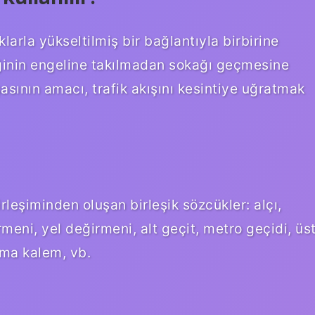
klarla yükseltilmiş bir bağlantıyla birbirine
iğinin engeline takılmadan sokağı geçmesine
şasının amacı, trafik akışını kesintiye uğratmak
rleşiminden oluşan birleşik sözcükler: alçı,
rmeni, yel değirmeni, alt geçit, metro geçidi, üs
lma kalem, vb.