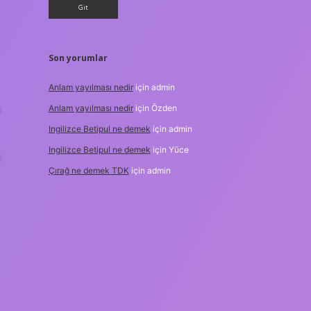
Son yorumlar
Anlam yayılması nedir
için
admin
Anlam yayılması nedir
için
Özden
Ingilizce Betipul ne demek
için
admin
Ingilizce Betipul ne demek
için
Yüce
Çırağ ne demek TDK
için
admin