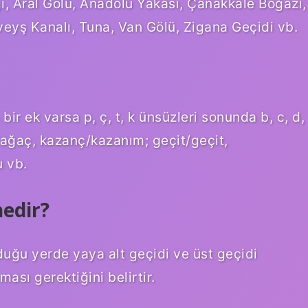
ğı, Aral Gölü, Anadolu Yakası, Çanakkale Boğazı,
üveyş Kanalı, Tuna, Van Gölü, Zigana Geçidi vb.
ir ek varsa p, ç, t, k ünsüzleri sonunda b, c, d,
/ağaç, kazanç/kazanım; geçit/geçit,
u vb.
nedir?
duğu yerde yaya alt geçidi ve üst geçidi
ası gerektiğini belirtir.