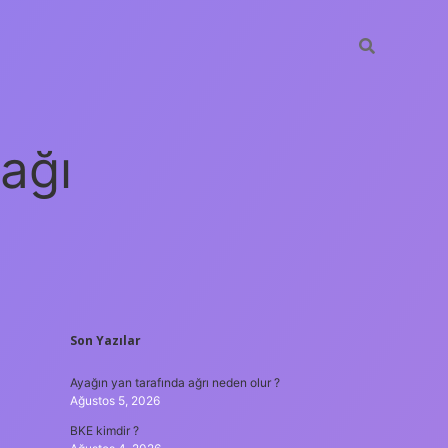
ağı
SIDEBAR
Son Yazılar
grandoperabet
elexbett.net
tulip
Ayağın yan tarafında ağrı neden olur ?
Ağustos 5, 2026
BKE kimdir ?