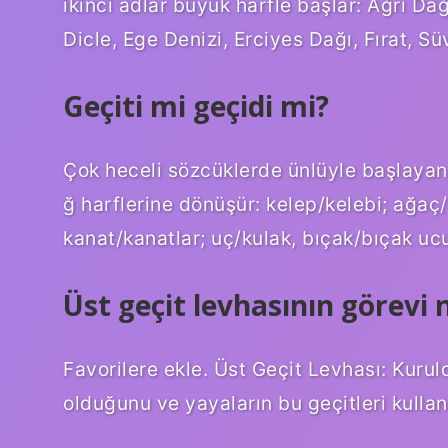
ikinci adlar büyük harfle başlar: Ağrı Da
Dicle, Ege Denizi, Erciyes Dağı, Fırat, S
Geçiti mi geçidi mi?
Çok heceli sözcüklerde ünlüyle başlayan b
ğ harflerine dönüşür: kelep/kelebi; ağaç
kanat/kanatlar; uç/kulak, bıçak/bıçak uc
Üst geçit levhasının görevi 
Favorilere ekle. Üst Geçit Levhası: Kurul
olduğunu ve yayaların bu geçitleri kullanm