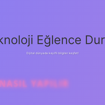
knoloji Eğlence Dur
Dijital dünyada keyifli bilgiler keşfet!
NASIL YAPILIR