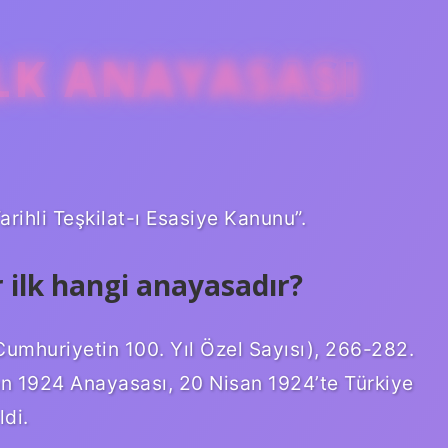
ILK ANAYASASI
arihli Teşkilat-ı Esasiye Kanunu”.
r ilk hangi anayasadır?
(Cumhuriyetin 100. Yıl Özel Sayısı), 266-282.
an 1924 Anayasası, 20 Nisan 1924’te Türkiye
ldi.