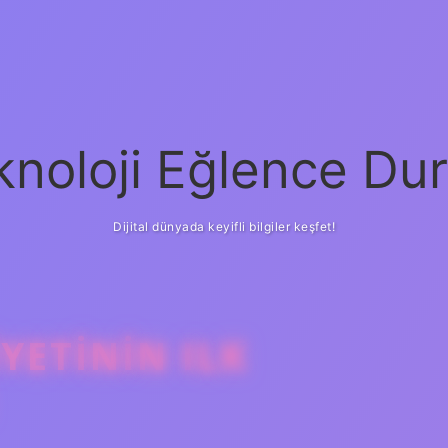
knoloji Eğlence Dur
Dijital dünyada keyifli bilgiler keşfet!
YETININ ILK