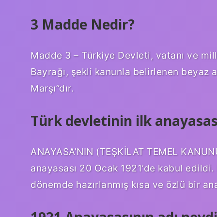
3 Madde Nedir?
Madde 3 – Türkiye Devleti, vatanı ve mill
Bayrağı, şekli kanunla belirlenen beyaz ay y
Marşı”dır.
Türk devletinin ilk anayasas
ANAYASA’NIN (TEŞKİLAT TEMEL KANUNUN
anayasası 20 Ocak 1921’de kabul edildi.
dönemde hazırlanmış kısa ve özlü bir an
1921 Anayasasının adı neydi