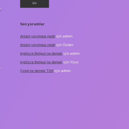
r
Son yorumlar
Anlam yayılması nedir
için
admin
Anlam yayılması nedir
için
Özden
Ingilizce Betipul ne demek
için
admin
Ingilizce Betipul ne demek
için
Yüce
.
Çırağ ne demek TDK
için
admin