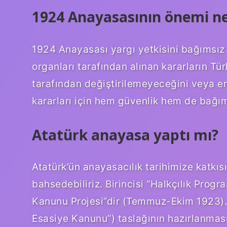
1924 Anayasasının önemi ne
1924 Anayasası yargı yetkisini bağımsız
organları tarafından alınan kararların Tü
tarafından değiştirilemeyeceğini veya 
kararları için hem güvenlik hem de bağıms
Atatürk anayasa yaptı mı?
Atatürk’ün anayasacılık tarihimize katkıs
bahsedebiliriz. Birincisi “Halkçılık Progra
Kanunu Projesi”dir (Temmuz-Ekim 1923). B
Esasiye Kanunu”) taslağının hazırlanması