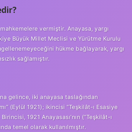
dir?
 mahkemelere vermiştir. Anayasa, yargı
rkiye Büyük Millet Meclisi ve Yürütme Kurulu
engellenemeyeceğini hükme bağlayarak, yargı
ızlık sağlamıştır.
ına gelince, iki anayasa taslağından
mı” (Eylül 1921); ikincisi “Teşkilât-ı Esasiye
irincisi, 1921 Anayasası’nın (“Teşkilât-ı
nda temel olarak kullanılmıştır.