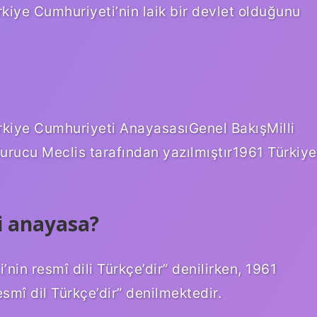
kiye Cumhuriyeti’nin laik bir devlet olduğunu
rkiye Cumhuriyeti AnayasasıGenel BakışMilli
Kurucu Meclis tarafından yazılmıştır1961 Türkiye
gi anayasa?
nin resmî dili Türkçe’dir” denilirken, 1961
mî dil Türkçe’dir” denilmektedir.