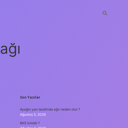
ağı
SIDEBAR
Son Yazılar
grandoperabet
elexbett.net
tulip
Ayağın yan tarafında ağrı neden olur ?
Ağustos 5, 2026
BKE kimdir ?