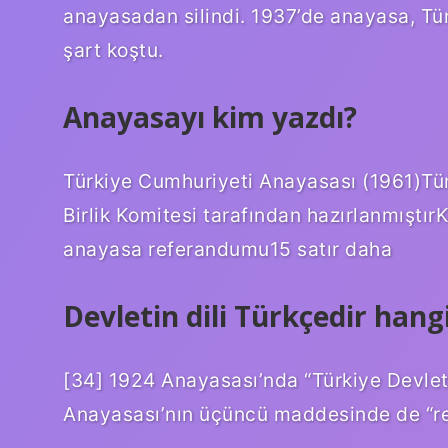
anayasadan silindi. 1937’de anayasa, Tür
şart koştu.
Anayasayı kim yazdı?
Türkiye Cumhuriyeti Anayasası (1961)Tü
Birlik Komitesi tarafından hazırlanmıştır
anayasa referandumu15 satır daha
Devletin dili Türkçedir han
[34] 1924 Anayasası’nda “Türkiye Devleti’
Anayasası’nın üçüncü maddesinde de “res