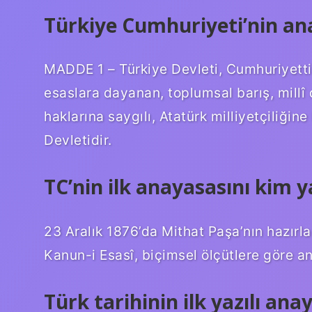
Türkiye Cumhuriyeti’nin ana
MADDE 1 – Türkiye Devleti, Cumhuriyetti
esaslara dayanan, toplumsal barış, millî
haklarına saygılı, Atatürk milliyetçiliğin
Devletidir.
TC’nin ilk anayasasını kim y
23 Aralık 1876’da Mithat Paşa’nın hazırla
Kanun-i Esasî, biçimsel ölçütlere göre an
Türk tarihinin ilk yazılı ana