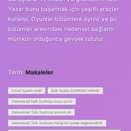
Yazar bunu başarmak için çeşitli araçlar
kullanır. Oyunlar bölümlere ayrılır ve bu
bölümler arasındaki nedensel bağlantı
mümkün olduğunca gevşek tutulur.
Tarih:
Makaleler
9 sınıf tiyatro nedir
Epik tiyatro özellikleri nelerdir
Geleneksel halk tiyatrosu kaça ayrılır
Geleneksel Türk tiyatrosu anonim mi
Geleneksel Türk tiyatrosu hangi tür içinde değerlendirilir