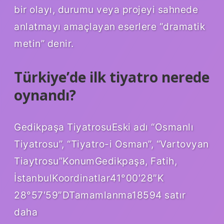
bir olayı, durumu veya projeyi sahnede
anlatmayı amaçlayan eserlere “dramatik
metin” denir.
Türkiye’de ilk tiyatro nerede
oynandı?
Gedikpaşa TiyatrosuEski adı “Osmanlı
Tiyatrosu”, “Tiyatro-i Osman”, “Vartovyan
Tiaytrosu”KonumGedikpaşa, Fatih,
İstanbulKoordinatlar41°00′28″K
28°57′59″DTamamlanma18594 satır
daha