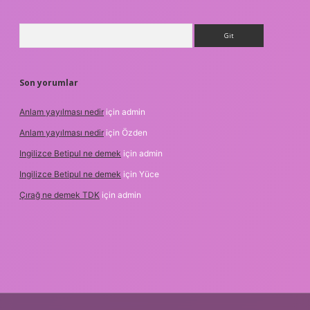
Arama
Son yorumlar
Anlam yayılması nedir
için
admin
Anlam yayılması nedir
için
Özden
Ingilizce Betipul ne demek
için
admin
Ingilizce Betipul ne demek
için
Yüce
Çırağ ne demek TDK
için
admin
etgiris.org