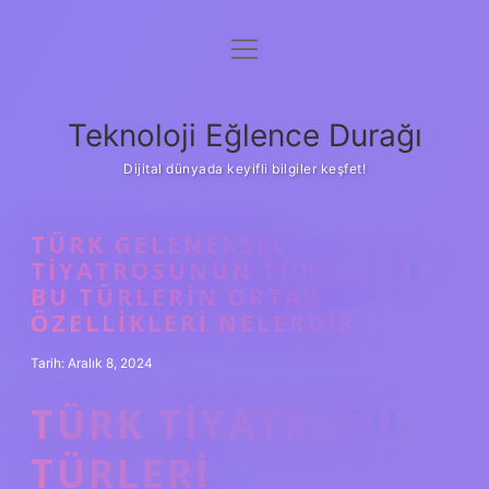
menüyü
Anasayfa
aç
Gizlilik Politikası
Teknoloji Eğlence Durağı
Yasal Uyarı
Dijital dünyada keyifli bilgiler keşfet!
Hakkımızda
TÜRK GELENEKSEL
TIYATROSUNUN TÜRLERI VE
BU TÜRLERIN ORTAK
ÖZELLIKLERI NELERDIR
Tarih: Aralık 8, 2024
TÜRK TIYATROSU
TÜRLERI