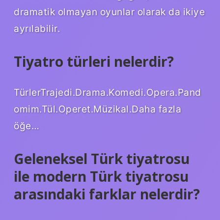
dramatik olmayan oyunlar olarak da ikiye
ayrılabilir.
Tiyatro türleri nelerdir?
TürlerTrajedi.Drama.Komedi.Opera.Pand
omim.Tül.Operet.Müzikal.Daha fazla
öğe…
Geleneksel Türk tiyatrosu
ile modern Türk tiyatrosu
arasındaki farklar nelerdir?