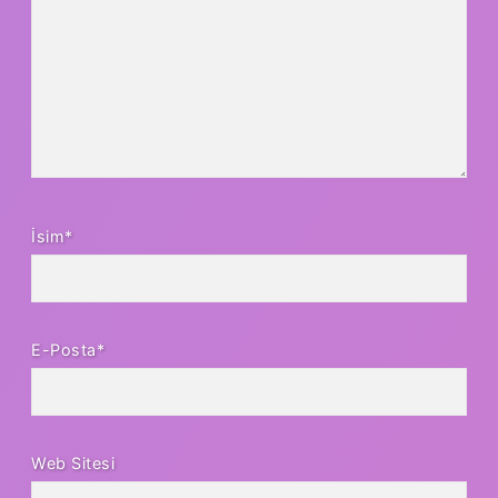
İsim*
E-Posta*
Web Sitesi