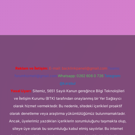
etgiris.org
Reklam ve İletişim:
E-mail:
backlinkpaneli@gmail.com
Teams:
forumhizmeti@gmail.com
Whatsapp: 0262 606 0 726
Telegram:
@karabul
Yasal Uyarı:
Sitemiz, 5651 Sayılı Kanun gereğince Bilgi Teknolojileri
ve İletişim Kurumu (BTK) tarafından onaylanmış bir Yer Sağlayıcı
olarak hizmet vermektedir. Bu nedenle, sitedeki içerikleri proaktif
olarak denetleme veya araştırma yükümlülüğümüz bulunmamaktadır.
Ancak, üyelerimiz yazdıkları içeriklerin sorumluluğunu taşımakta olup,
siteye üye olarak bu sorumluluğu kabul etmiş sayılırlar. Bu internet