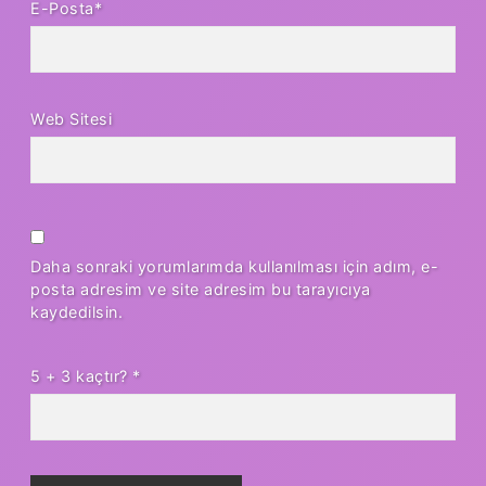
E-Posta*
Web Sitesi
Daha sonraki yorumlarımda kullanılması için adım, e-
posta adresim ve site adresim bu tarayıcıya
kaydedilsin.
5 + 3 kaçtır?
*