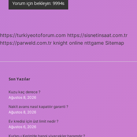
https://turkiyeotoforum.com
https://sisnetinsaat.com.tr
https://parweld.com.tr
knight online
nttgame
Sitemap
SIDEBAR
Son Yazılar
Kuzu kaç derece ?
Ağustos 8, 2026
Nakit avans nasıl kapatılır garanti ?
Ağustos 8, 2026
Ev kredisi için üst limit nedir ?
Ağustos 6, 2026
Kur’an-ı Kerim’de hangi yiyecekler haramdır ?