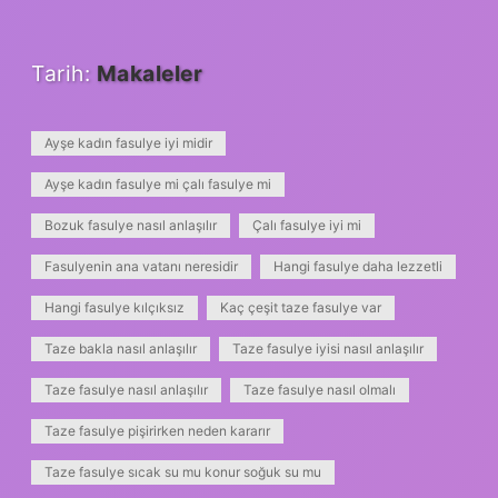
Tarih:
Makaleler
Ayşe kadın fasulye iyi midir
Ayşe kadın fasulye mi çalı fasulye mi
Bozuk fasulye nasıl anlaşılır
Çalı fasulye iyi mi
Fasulyenin ana vatanı neresidir
Hangi fasulye daha lezzetli
Hangi fasulye kılçıksız
Kaç çeşit taze fasulye var
Taze bakla nasıl anlaşılır
Taze fasulye iyisi nasıl anlaşılır
Taze fasulye nasıl anlaşılır
Taze fasulye nasıl olmalı
Taze fasulye pişirirken neden kararır
Taze fasulye sıcak su mu konur soğuk su mu