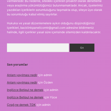
vermektedir. Bu nedenle, sitedeki içerikleri proaktif olarak denetleme
veya araştırma yükümlülüğümüz bulunmamaktadır. Ancak, üyelerimiz
yazdıkları içeriklerin sorumluluğunu taşımakta olup, siteye üye olarak
bu sorumluluğu kabul etmiş sayılırlar.
Hukuka ve yasal düzenlemelere aykırı olduğunu düşündüğünüz
içerikleri,
backlinkpanelicomtr@gmail.com
adresine bildirmeniz
halinde, ilgili içerikler yasal süre içerisinde sitemizden kaldırılacaktır.
Arama
Son yorumlar
Anlam yayılması nedir
için
admin
Anlam yayılması nedir
için
Özden
Ingilizce Betipul ne demek
için
admin
Ingilizce Betipul ne demek
için
Yüce
Çırağ ne demek TDK
için
admin