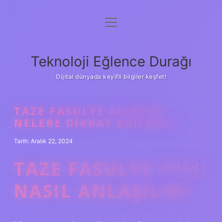
menüyü
Anasayfa
aç
Gizlilik Politikası
Teknoloji Eğlence Durağı
Yasal Uyarı
Dijital dünyada keyifli bilgiler keşfet!
Hakkımızda
TAZE FASULYE ALIRKEN
NELERE DIKKAT EDILMELI
Tarih: Aralık 22, 2024
TAZE FASULYE IYISI
NASIL ANLAŞILIR?