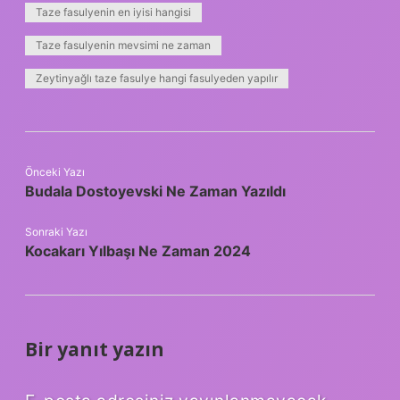
Taze fasulyenin en iyisi hangisi
Taze fasulyenin mevsimi ne zaman
Zeytinyağlı taze fasulye hangi fasulyeden yapılır
Önceki Yazı
Budala Dostoyevski Ne Zaman Yazıldı
Sonraki Yazı
Kocakarı Yılbaşı Ne Zaman 2024
Bir yanıt yazın