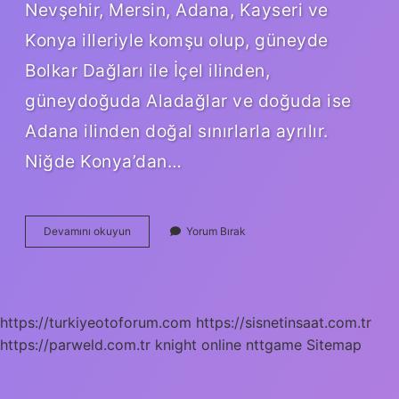
Nevşehir, Mersin, Adana, Kayseri ve
Konya illeriyle komşu olup, güneyde
Bolkar Dağları ile İçel ilinden,
güneydoğuda Aladağlar ve doğuda ise
Adana ilinden doğal sınırlarla ayrılır.
Niğde Konya’dan…
Kırşehir
Devamını okuyun
Yorum Bırak
Niğdeden
Ne
Zaman
Ayrıldı
https://turkiyeotoforum.com
https://sisnetinsaat.com.tr
https://parweld.com.tr
knight online
nttgame
Sitemap