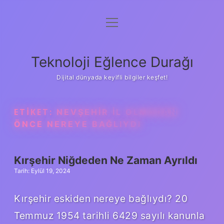
menüyü
Anasayfa
aç
Gizlilik Politikası
Teknoloji Eğlence Durağı
Yasal Uyarı
Dijital dünyada keyifli bilgiler keşfet!
Hakkımızda
ETIKET:
NEVŞEHIR IL OLMADAN
ÖNCE NEREYE BAĞLIYDI
Kırşehir Niğdeden Ne Zaman Ayrıldı
Tarih: Eylül 19, 2024
Kırşehir eskiden nereye bağlıydı? 20
Temmuz 1954 tarihli 6429 sayılı kanunla