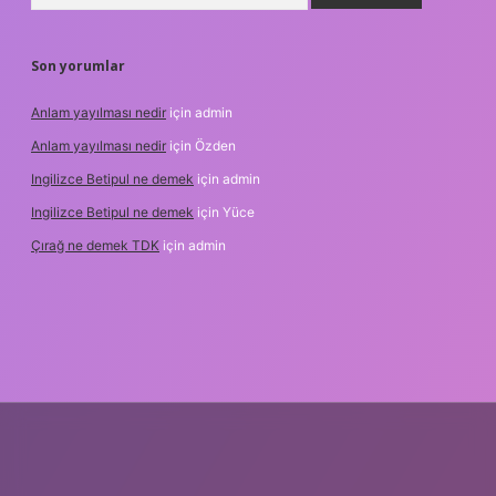
Son yorumlar
Anlam yayılması nedir
için
admin
Anlam yayılması nedir
için
Özden
Ingilizce Betipul ne demek
için
admin
Ingilizce Betipul ne demek
için
Yüce
Çırağ ne demek TDK
için
admin
bet
elexbett.net
tulipbetgiris.org