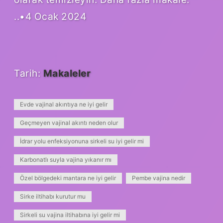
..•4 Ocak 2024
Tarih:
Makaleler
Evde vajinal akıntıya ne iyi gelir
Geçmeyen vajinal akıntı neden olur
İdrar yolu enfeksiyonuna sirkeli su iyi gelir mi
Karbonatlı suyla vajina yıkanır mı
Özel bölgedeki mantara ne iyi gelir
Pembe vajina nedir
Sirke iltihabı kurutur mu
Sirkeli su vajina iltihabına iyi gelir mi