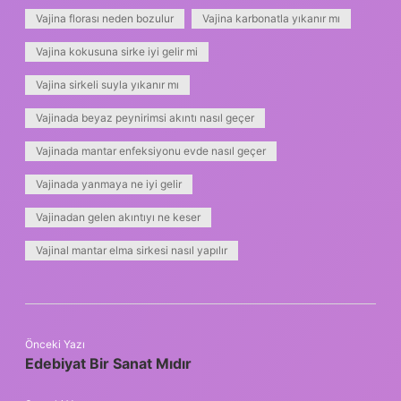
Vajina florası neden bozulur
Vajina karbonatla yıkanır mı
Vajina kokusuna sirke iyi gelir mi
Vajina sirkeli suyla yıkanır mı
Vajinada beyaz peynirimsi akıntı nasıl geçer
Vajinada mantar enfeksiyonu evde nasıl geçer
Vajinada yanmaya ne iyi gelir
Vajinadan gelen akıntıyı ne keser
Vajinal mantar elma sirkesi nasıl yapılır
Önceki Yazı
Edebiyat Bir Sanat Mıdır