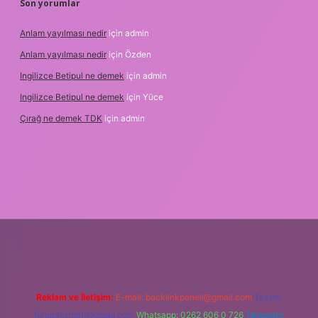
Son yorumlar
Anlam yayılması nedir
için
admin
Anlam yayılması nedir
için
Özden
Ingilizce Betipul ne demek
için
admin
Ingilizce Betipul ne demek
için
Yüce
Çırağ ne demek TDK
için
admin
giris.org
Reklam ve İletişim:
E-mail:
backlinkpaneli@gmail.com
Teams:
forumhizmeti@gmail.com
Whatsapp: 0262 606 0 726
Telegram: