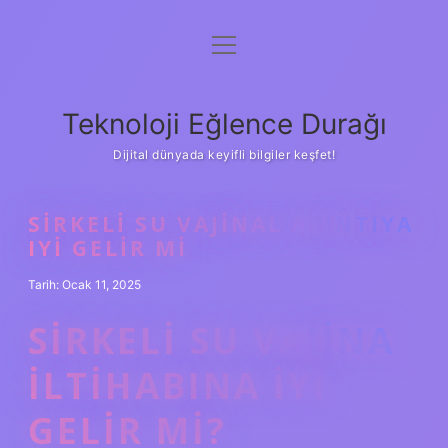
menüyü
Anasayfa
aç
Gizlilik Politikası
Teknoloji Eğlence Durağı
Yasal Uyarı
Dijital dünyada keyifli bilgiler keşfet!
Hakkımızda
SIRKELI SU VAJINAL AKINTIYA
IYI GELIR MI
Tarih: Ocak 11, 2025
SIRKELI SU VAJINA
ILTIHABINA IYI
GELIR MI?