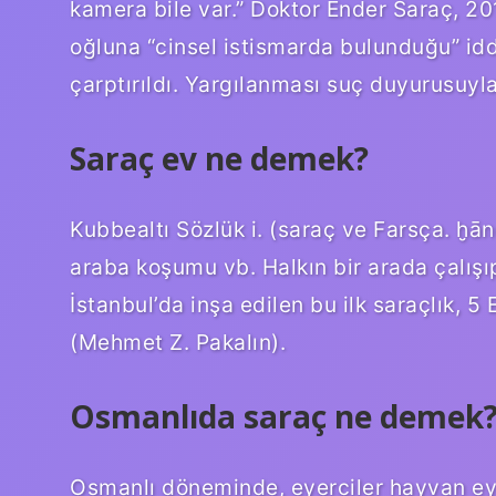
kamera bile var.” Doktor Ender Saraç, 20
oğluna “cinsel istismarda bulunduğu” iddi
çarptırıldı. Yargılanması suç duyurusuyla
Saraç ev ne demek?
Kubbealtı Sözlük i. (saraç ve Farsça. ḫān
araba koşumu vb. Halkın bir arada çalışıp 
İstanbul’da inşa edilen bu ilk saraçlık,
(Mehmet Z. Pakalın).
Osmanlıda saraç ne demek
Osmanlı döneminde, eyerciler hayvan eye