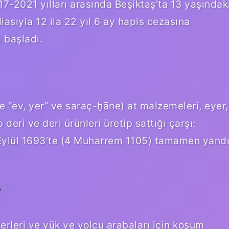
17-2021 yılları arasında Beşiktaş’ta 13 yaşındak
asıyla 12 ila 22 yıl 6 ay hapis cezasına
 başladı.
e “ev, yer” ve saraç-ḫāne) at malzemeleri, eyer,
deri ve deri ürünleri üretip sattığı çarşı:
 5 Eylül 1693’te (4 Muharrem 1105) tamamen yand
?
rleri ve yük ve yolcu arabaları için koşum