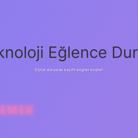
knoloji Eğlence Dur
Dijital dünyada keyifli bilgiler keşfet!
DEMEK