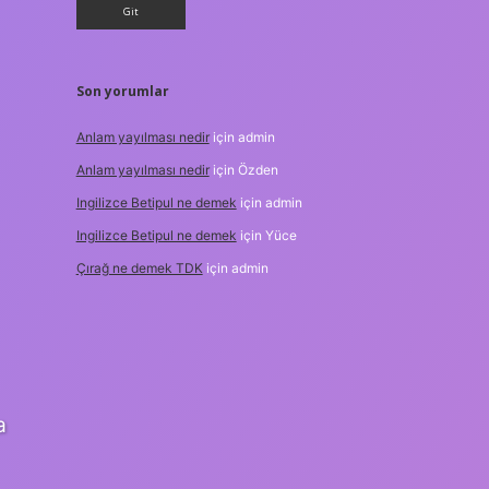
Son yorumlar
Anlam yayılması nedir
için
admin
Anlam yayılması nedir
için
Özden
Ingilizce Betipul ne demek
için
admin
Ingilizce Betipul ne demek
için
Yüce
Çırağ ne demek TDK
için
admin
a