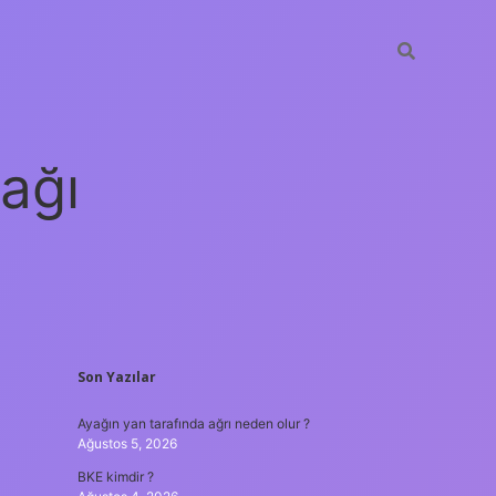
ağı
SIDEBAR
Son Yazılar
grandoperabet
elexbett.net
tulip
Ayağın yan tarafında ağrı neden olur ?
Ağustos 5, 2026
BKE kimdir ?