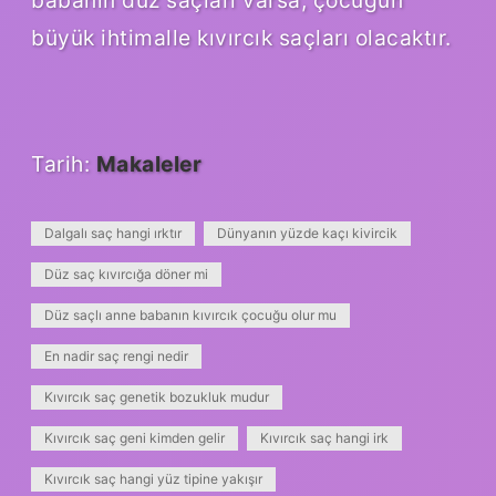
babanın düz saçları varsa, çocuğun
büyük ihtimalle kıvırcık saçları olacaktır.
Tarih:
Makaleler
Dalgalı saç hangi ırktır
Dünyanın yüzde kaçı kivircik
Düz saç kıvırcığa döner mi
Düz saçlı anne babanın kıvırcık çocuğu olur mu
En nadir saç rengi nedir
Kıvırcık saç genetik bozukluk mudur
Kıvırcık saç geni kimden gelir
Kıvırcık saç hangi irk
Kıvırcık saç hangi yüz tipine yakışır