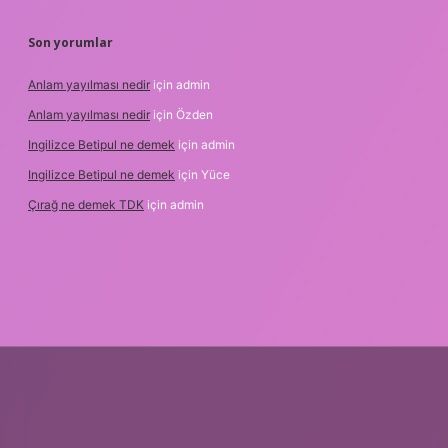
Son yorumlar
Anlam yayılması nedir
için
admin
Anlam yayılması nedir
için
Özden
Ingilizce Betipul ne demek
için
admin
Ingilizce Betipul ne demek
için
Yüce
Çırağ ne demek TDK
için
admin
tgiris.org