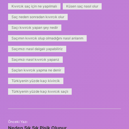
Kıvırcık saç için ne yapılmalı
Küsen saç nasıl olur
Saç neden sonradan kıvırcık olur
Saçı kıvırcık yapan şey nedir
Saçımın kıvırcık olup olmadığını nasıl anlarım
Saçımızı nasıl dalgalı yapabiliriz
Saçımızı nasıl kıvırcık yaparız
Saçları kıvırcık yapma ne denir
Türkiyenin yüzde kaçı kivircik
Türkiyenin yüzde kaçı kıvırcık saçlı
Önceki Yazı
Neden Sık Sık Pişik Olunur