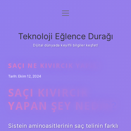
menüyü
Anasayfa
aç
Gizlilik Politikası
Teknoloji Eğlence Durağı
Yasal Uyarı
Dijital dünyada keyifli bilgiler keşfet!
Hakkımızda
SAÇI NE KIVIRCIK YAPAR
Tarih: Ekim 12, 2024
SAÇI KIVIRCIK
YAPAN ŞEY NEDIR?
Sistein aminoasitlerinin saç telinin farklı