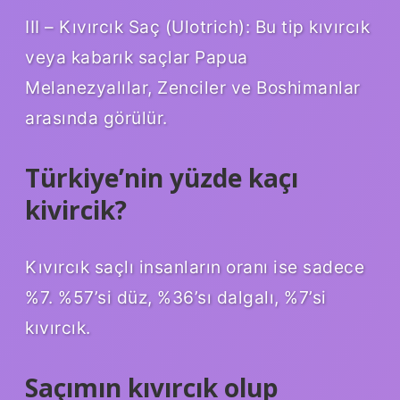
III – Kıvırcık Saç (Ulotrich): Bu tip kıvırcık
veya kabarık saçlar Papua
Melanezyalılar, Zenciler ve Boshimanlar
arasında görülür.
Türkiye’nin yüzde kaçı
kivircik?
Kıvırcık saçlı insanların oranı ise sadece
%7. %57’si düz, %36’sı dalgalı, %7’si
kıvırcık.
Saçımın kıvırcık olup