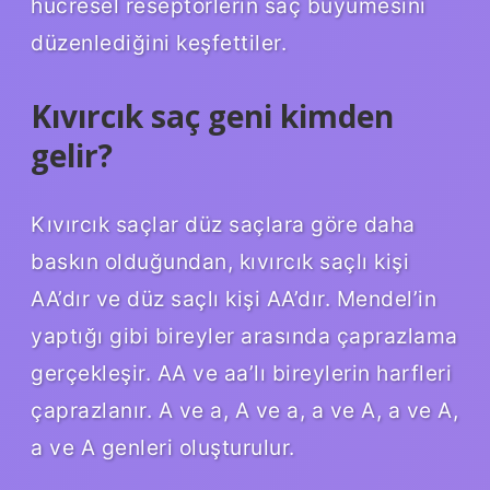
hücresel reseptörlerin saç büyümesini
düzenlediğini keşfettiler.
Kıvırcık saç geni kimden
gelir?
Kıvırcık saçlar düz saçlara göre daha
baskın olduğundan, kıvırcık saçlı kişi
AA’dır ve düz saçlı kişi AA’dır. Mendel’in
yaptığı gibi bireyler arasında çaprazlama
gerçekleşir. AA ve aa’lı bireylerin harfleri
çaprazlanır. A ve a, A ve a, a ve A, a ve A,
a ve A genleri oluşturulur.