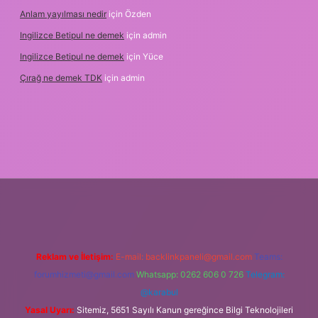
Anlam yayılması nedir
için
Özden
Ingilizce Betipul ne demek
için
admin
Ingilizce Betipul ne demek
için
Yüce
Çırağ ne demek TDK
için
admin
betgiris.org
Reklam ve İletişim:
E-mail:
backlinkpaneli@gmail.com
Teams:
forumhizmeti@gmail.com
Whatsapp: 0262 606 0 726
Telegram:
@karabul
Yasal Uyarı:
Sitemiz, 5651 Sayılı Kanun gereğince Bilgi Teknolojileri