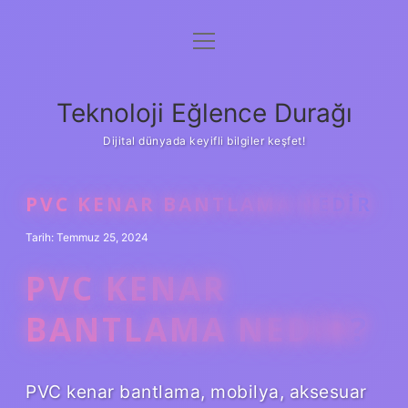
menüyü
Anasayfa
aç
Gizlilik Politikası
Teknoloji Eğlence Durağı
Yasal Uyarı
Dijital dünyada keyifli bilgiler keşfet!
Hakkımızda
PVC KENAR BANTLAMA NEDIR
Tarih: Temmuz 25, 2024
PVC KENAR
BANTLAMA NEDIR?
PVC kenar bantlama, mobilya, aksesuar