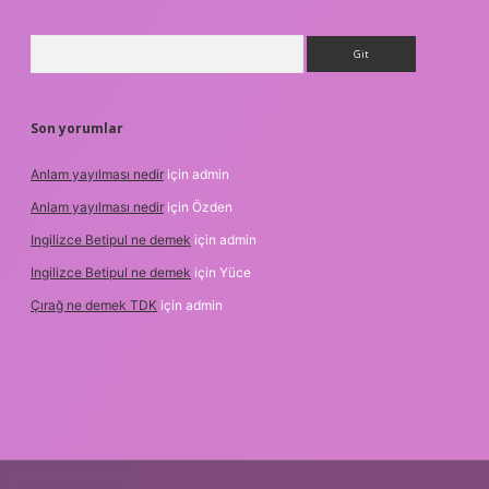
Arama
Son yorumlar
Anlam yayılması nedir
için
admin
Anlam yayılması nedir
için
Özden
Ingilizce Betipul ne demek
için
admin
Ingilizce Betipul ne demek
için
Yüce
Çırağ ne demek TDK
için
admin
etgiris.org