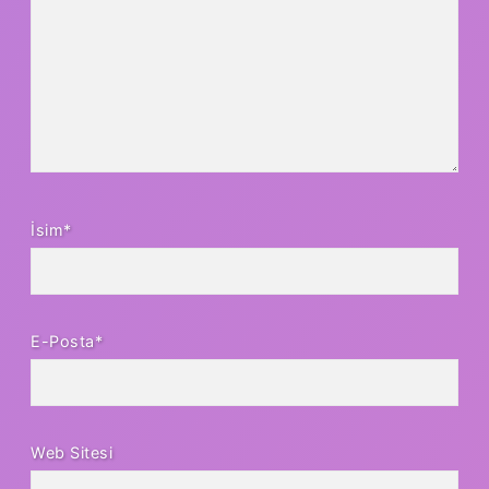
İsim*
E-Posta*
Web Sitesi