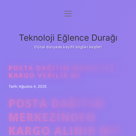
menüyü
Anasayfa
aç
Gizlilik Politikası
Teknoloji Eğlence Durağı
Yasal Uyarı
Dijital dünyada keyifli bilgiler keşfet!
Hakkımızda
POSTA DAĞITIM MERKEZINE
KARGO VERILIR MI
Tarih: Ağustos 4, 2025
POSTA DAĞITIM
MERKEZINDEN
KARGO ALINIR MI?