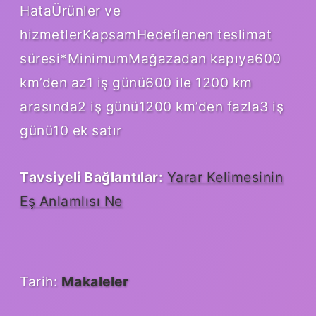
HataÜrünler ve
hizmetlerKapsamHedeflenen teslimat
süresi*MinimumMağazadan kapıya600
km’den az1 iş ​​günü600 ile 1200 km
arasında2 iş günü1200 km’den fazla3 iş
günü10 ek satır
Tavsiyeli Bağlantılar:
Yarar Kelimesinin
Eş Anlamlısı Ne
Tarih:
Makaleler