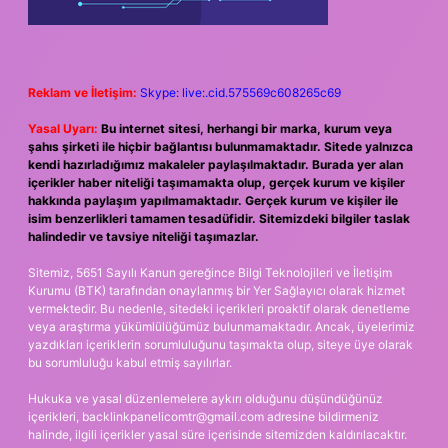
Reklam ve İletişim:
Skype: live:.cid.575569c608265c69
Yasal Uyarı:
Bu internet sitesi, herhangi bir marka, kurum veya
şahıs şirketi ile hiçbir bağlantısı bulunmamaktadır. Sitede yalnızca
kendi hazırladığımız makaleler paylaşılmaktadır. Burada yer alan
içerikler haber niteliği taşımamakta olup, gerçek kurum ve kişiler
hakkında paylaşım yapılmamaktadır. Gerçek kurum ve kişiler ile
isim benzerlikleri tamamen tesadüfidir. Sitemizdeki bilgiler taslak
halindedir ve tavsiye niteliği taşımazlar.
Sitemiz, 5651 Sayılı Kanun gereğince Bilgi Teknolojileri ve İletişim
Kurumu (BTK) tarafından onaylanmış bir Yer Sağlayıcı olarak hizmet
vermektedir. Bu nedenle, sitedeki içerikleri proaktif olarak denetleme
veya araştırma yükümlülüğümüz bulunmamaktadır. Ancak, üyelerimiz
yazdıkları içeriklerin sorumluluğunu taşımakta olup, siteye üye olarak
bu sorumluluğu kabul etmiş sayılırlar.
Hukuka ve yasal düzenlemelere aykırı olduğunu düşündüğünüz
içerikleri,
backlinkpanelicomtr@gmail.com
adresine bildirmeniz
halinde, ilgili içerikler yasal süre içerisinde sitemizden kaldırılacaktır.