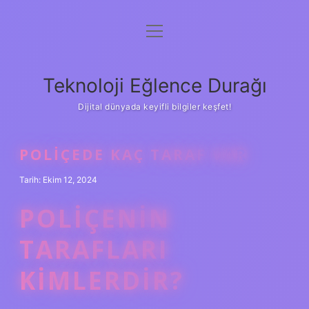
menüyü
Anasayfa
aç
Gizlilik Politikası
Teknoloji Eğlence Durağı
Yasal Uyarı
Dijital dünyada keyifli bilgiler keşfet!
Hakkımızda
POLIÇEDE KAÇ TARAF VAR
Tarih: Ekim 12, 2024
POLIÇENIN
TARAFLARI
KIMLERDIR?