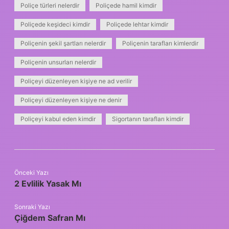
Poliçe türleri nelerdir
Poliçede hamil kimdir
Poliçede keşideci kimdir
Poliçede lehtar kimdir
Poliçenin şekil şartları nelerdir
Poliçenin tarafları kimlerdir
Poliçenin unsurları nelerdir
Poliçeyi düzenleyen kişiye ne ad verilir
Poliçeyi düzenleyen kişiye ne denir
Poliçeyi kabul eden kimdir
Sigortanın tarafları kimdir
Önceki Yazı
2 Evlilik Yasak Mı
Sonraki Yazı
Çiğdem Safran Mı