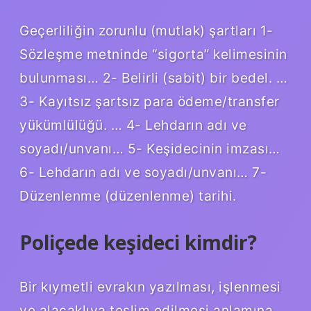
Geçerliliğin zorunlu (mutlak) şartları 1-
Sözleşme metninde “sigorta” kelimesinin
bulunması… 2- Belirli (sabit) bir bedel. …
3- Kayıtsız şartsız para ödeme/transfer
yükümlülüğü. … 4- Lehdarın adı ve
soyadı/unvanı… 5- Keşidecinin imzası…
6- Lehdarın adı ve soyadı/unvanı… 7-
Düzenlenme (düzenlenme) tarihi.
Poliçede keşideci kimdir?
Bir kıymetli evrakın yazılması, işlenmesi
ve alacaklıya teslim edilmesi anlamına