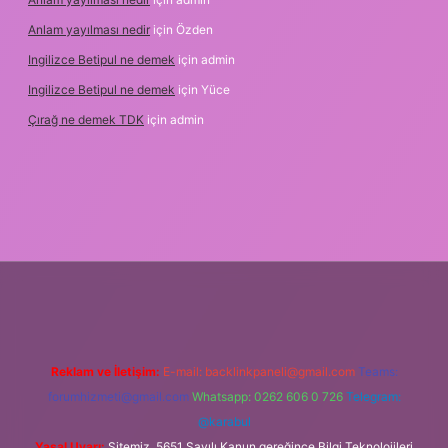
Anlam yayılması nedir
için
Özden
Ingilizce Betipul ne demek
için
admin
Ingilizce Betipul ne demek
için
Yüce
Çırağ ne demek TDK
için
admin
etgiris.org
Reklam ve İletişim:
E-mail:
backlinkpaneli@gmail.com
Teams:
forumhizmeti@gmail.com
Whatsapp: 0262 606 0 726
Telegram:
@karabul
Yasal Uyarı:
Sitemiz, 5651 Sayılı Kanun gereğince Bilgi Teknolojileri