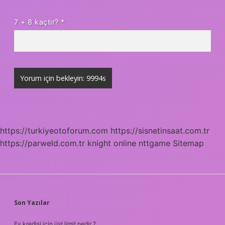
7 + 8 kaçtır?
*
https://turkiyeotoforum.com
https://sisnetinsaat.com.tr
https://parweld.com.tr
knight online
nttgame
Sitemap
SIDEBAR
Son Yazılar
Ev kredisi için üst limit nedir ?