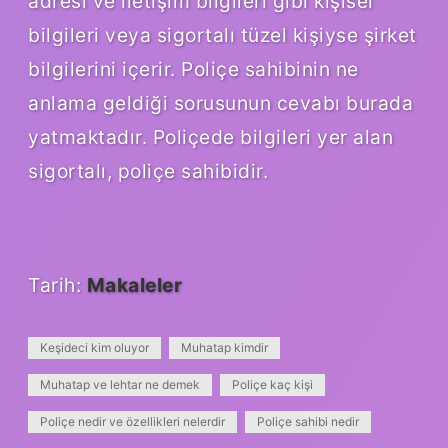
adresi ve iletişim bilgileri gibi kişisel
bilgileri veya sigortalı tüzel kişiyse şirket
bilgilerini içerir. Poliçe sahibinin ne
anlama geldiği sorusunun cevabı burada
yatmaktadır. Poliçede bilgileri yer alan
sigortalı, poliçe sahibidir.
Tarih:
Makaleler
Keşideci kim oluyor
Muhatap kimdir
Muhatap ve lehtar ne demek
Poliçe kaç kişi
Poliçe nedir ve özellikleri nelerdir
Poliçe sahibi nedir