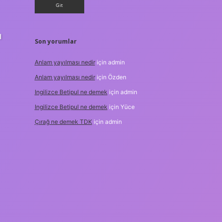
ı
Son yorumlar
Anlam yayılması nedir
için
admin
Anlam yayılması nedir
için
Özden
Ingilizce Betipul ne demek
için
admin
Ingilizce Betipul ne demek
için
Yüce
Çırağ ne demek TDK
için
admin