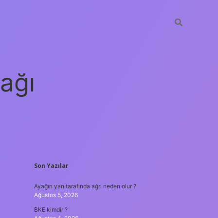
ağı
SIDEBAR
Son Yazılar
grandoperabet
elexbett.net
tulipbe
Ayağın yan tarafında ağrı neden olur ?
Ağustos 5, 2026
BKE kimdir ?