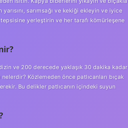
en ısıtın. Kapya biberlerini yıkayın ve bıçakla
n yarısını, sarımsağı ve kekiği ekleyin ve iyice
ın tepsisine yerleştirin ve her tarafı kömürleşene
nir?
ak dizin ve 200 derecede yaklaşık 30 dakika kadar
arı nelerdir? Közlemeden önce patlıcanları bıçak
erekir. Bu delikler patlıcanın içindeki suyun
?