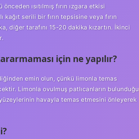
 önceden ısıtılmış fırın ızgara etkisi
 kağıt serili bir fırın tepsisine veya fırın
ka, diğer tarafını 15-20 dakika kızartın. İkinci
r.
kararmaması için ne yapılır?
diğinden emin olun, çünkü limonla temas
ktir. Limonla ovulmuş patlıcanların bulunduğu
k yüzeylerinin havayla temas etmesini önleyerek
i?