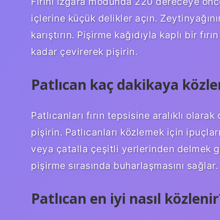
Fırını ızgara modunda 220 dereceye önced
içlerine küçük delikler açın. Zeytinyağını
karıştırın. Pişirme kağıdıyla kaplı bir fır
kadar çevirerek pişirin.
Patlıcan kaç dakikaya közle
Patlıcanları fırın tepsisine aralıklı olar
pişirin. Patlıcanları közlemek için ipuçl
veya çatalla çeşitli yerlerinden delmek g
pişirme sırasında buharlaşmasını sağlar.
Patlıcan en iyi nasıl közlenir