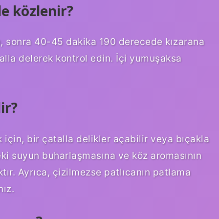
e közlenir?
in, sonra 40-45 dakika 190 derecede kızarana
talla delerek kontrol edin. İçi yumuşaksa
ir?
çin, bir çatalla delikler açabilir veya bıçakla
indeki suyun buharlaşmasına ve köz aromasının
ır. Ayrıca, çizilmezse patlıcanın patlama
nız.