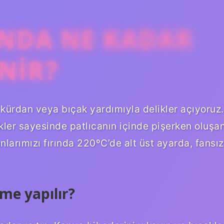
INDA NE KADAR
NIR?
 kürdan veya bıçak yardımıyla delikler açıyoruz.
ikler sayesinde patlıcanın içinde pişerken oluşa
anlarımızı fırında 220ºC’de alt üst ayarda, fansız
me yapılır?