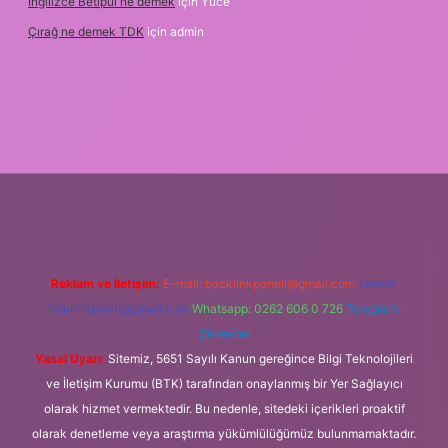
Ingilizce Betipul ne demek
için
Yüce
Çırağ ne demek TDK
için
admin
iris.org
Reklam ve İletişim:
E-mail:
backlinkpaneli@gmail.com
Teams:
forumhizmeti@gmail.com
Whatsapp: 0262 606 0 726
Telegram:
@karabul
Yasal Uyarı:
Sitemiz, 5651 Sayılı Kanun gereğince Bilgi Teknolojileri
ve İletişim Kurumu (BTK) tarafından onaylanmış bir Yer Sağlayıcı
olarak hizmet vermektedir. Bu nedenle, sitedeki içerikleri proaktif
olarak denetleme veya araştırma yükümlülüğümüz bulunmamaktadır.