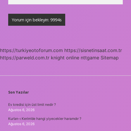
https://turkiyeotoforum.com
https://sisnetinsaat.com.tr
https://parweld.com.tr
knight online
nttgame
Sitemap
SIDEBAR
Son Yazılar
Ev kredisi için üst limit nedir ?
Ağustos 6, 2026
Kur’an-ı Kerim’de hangi yiyecekler haramdır ?
Ağustos 6, 2026