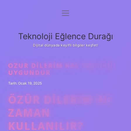
menüyü
Anasayfa
aç
Gizlilik Politikası
Teknoloji Eğlence Durağı
Yasal Uyarı
Dijital dünyada keyifli bilgiler keşfet!
Hakkımızda
OZUR DILERIM KAC YAS ICIN
UYGUNDUR
Tarih: Ocak 19, 2025
ÖZÜR DILERIM NE
ZAMAN
KULLANILIR?