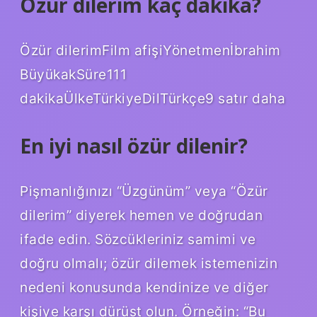
Özür dilerim kaç dakika?
Özür dilerimFilm afişiYönetmenİbrahim
BüyükakSüre111
dakikaÜlkeTürkiyeDilTürkçe9 satır daha
En iyi nasıl özür dilenir?
Pişmanlığınızı “Üzgünüm” veya “Özür
dilerim” diyerek hemen ve doğrudan
ifade edin. Sözcükleriniz samimi ve
doğru olmalı; özür dilemek istemenizin
nedeni konusunda kendinize ve diğer
kişiye karşı dürüst olun. Örneğin: “Bu