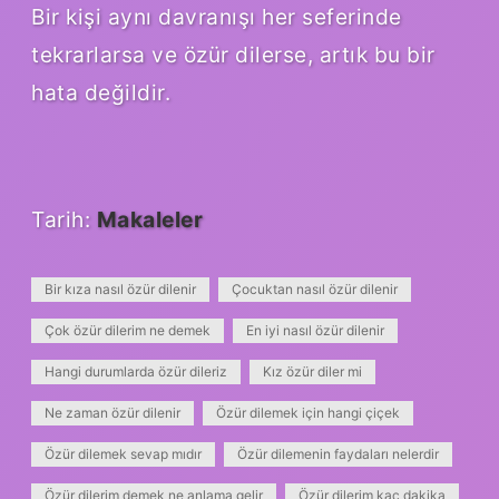
Bir kişi aynı davranışı her seferinde
tekrarlarsa ve özür dilerse, artık bu bir
hata değildir.
Tarih:
Makaleler
Bir kıza nasıl özür dilenir
Çocuktan nasıl özür dilenir
Çok özür dilerim ne demek
En iyi nasıl özür dilenir
Hangi durumlarda özür dileriz
Kız özür diler mi
Ne zaman özür dilenir
Özür dilemek için hangi çiçek
Özür dilemek sevap mıdır
Özür dilemenin faydaları nelerdir
Özür dilerim demek ne anlama gelir
Özür dilerim kaç dakika