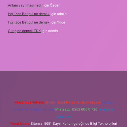
Anlam yayılması nedir
için
Özden
Ingilizce Betipul ne demek
için
admin
Ingilizce Betipul ne demek
için
Yüce
Çırağ ne demek TDK
için
admin
ris.org
Reklam ve İletişim:
E-mail:
backlinkpaneli@gmail.com
Teams:
forumhizmeti@gmail.com
Whatsapp: 0262 606 0 726
Telegram:
@karabul
Yasal Uyarı:
Sitemiz, 5651 Sayılı Kanun gereğince Bilgi Teknolojileri