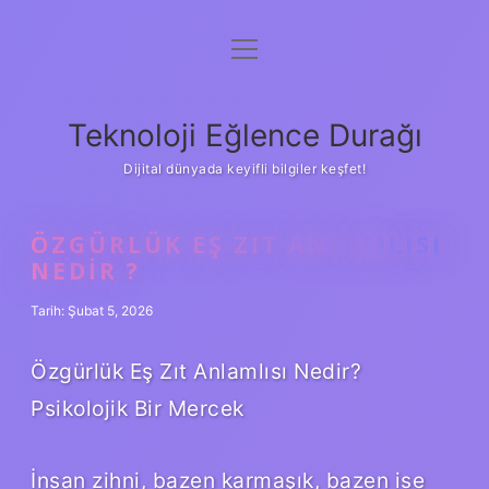
menüyü
Anasayfa
aç
Gizlilik Politikası
Teknoloji Eğlence Durağı
Yasal Uyarı
Dijital dünyada keyifli bilgiler keşfet!
Hakkımızda
ÖZGÜRLÜK EŞ ZIT ANLAMLISI
NEDIR ?
Tarih: Şubat 5, 2026
Özgürlük Eş Zıt Anlamlısı Nedir?
Psikolojik Bir Mercek
İnsan zihni, bazen karmaşık, bazen ise