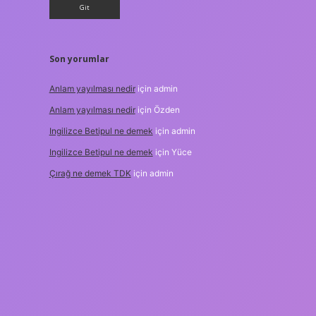
Son yorumlar
Anlam yayılması nedir
için
admin
Anlam yayılması nedir
için
Özden
Ingilizce Betipul ne demek
için
admin
Ingilizce Betipul ne demek
için
Yüce
Çırağ ne demek TDK
için
admin