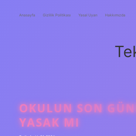
Anasayfa
Gizlilik Politikası
Yasal Uyarı
Hakkımızda
Te
OKULUN SON GÜN
YASAK MI