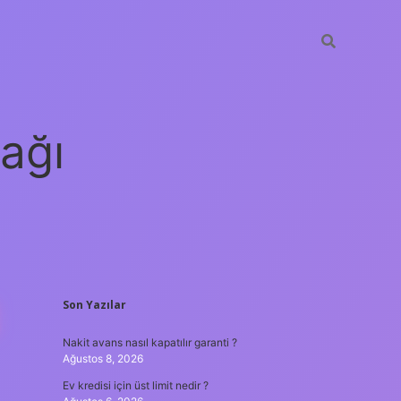
ağı
SIDEBAR
Son Yazılar
grandoperabet
elexbett.net
tulip
Nakit avans nasıl kapatılır garanti ?
Ağustos 8, 2026
Ev kredisi için üst limit nedir ?