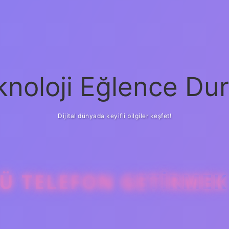
knoloji Eğlence Dur
Dijital dünyada keyifli bilgiler keşfet!
Ü TELEFON GETIRMEK