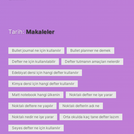
Tarih:
Makaleler
Bullet journal ne için kullanılır
Bullet planner ne demek
Defter ne için kullanılabilir
Defter tutmanın amaçları nelerdir
Edebiyat dersi için hangi defter kullanılır
Kimya dersi için hangi defter kullanılır
Matt notebook hangi ülkenin
Noktalı defter ne işe yarar
Noktalı deftere ne yapılır
Noktalı defterin adı ne
Noktalı nedir ne işe yarar
Orta okulda kaç tane defter lazım
Seyes defter ne için kullanılır