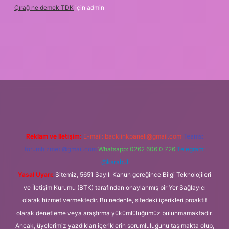
Çırağ ne demek TDK
için
admin
ipbetgiris.org
Reklam ve İletişim:
E-mail:
backlinkpaneli@gmail.com
Teams:
forumhizmeti@gmail.com
Whatsapp: 0262 606 0 726
Telegram:
@karabul
Yasal Uyarı:
Sitemiz, 5651 Sayılı Kanun gereğince Bilgi Teknolojileri
ve İletişim Kurumu (BTK) tarafından onaylanmış bir Yer Sağlayıcı
olarak hizmet vermektedir. Bu nedenle, sitedeki içerikleri proaktif
olarak denetleme veya araştırma yükümlülüğümüz bulunmamaktadır.
Ancak, üyelerimiz yazdıkları içeriklerin sorumluluğunu taşımakta olup,