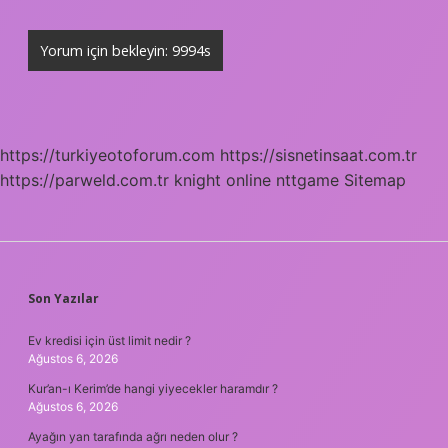
https://turkiyeotoforum.com
https://sisnetinsaat.com.tr
https://parweld.com.tr
knight online
nttgame
Sitemap
SIDEBAR
Son Yazılar
Ev kredisi için üst limit nedir ?
Ağustos 6, 2026
Kur’an-ı Kerim’de hangi yiyecekler haramdır ?
Ağustos 6, 2026
Ayağın yan tarafında ağrı neden olur ?