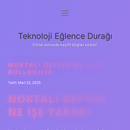
menüyü
Anasayfa
aç
Gizlilik Politikası
Teknoloji Eğlence Durağı
Yasal Uyarı
Dijital dünyada keyifli bilgiler keşfet!
Hakkımızda
NOKTALI DEFTER NE IÇIN
KULLANILIR
Tarih: Mart 22, 2025
NOKTALI DEFTER
NE IŞE YARAR?