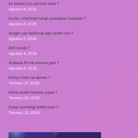
Ev kredisi için üst limit nedir ?
Ağustos 6, 2026
Kur’an-ı Kerim’de hangi yiyecekler haramdır ?
Ağustos 6, 2026
Ayağın yan tarafında ağrı neden olur ?
Ağustos 5, 2026
BKE kimdir ?
Ağustos 4, 2026
Arabada RS ne anlama gelir ?
Ağustos 4, 2026
Kürtçe hırbo ne demek ?
Temmuz 27, 2026
Klima neden terleme yapar ?
Temmuz 25, 2026
Enerji verimliliği (lmW) nedir ?
Temmuz 25, 2026