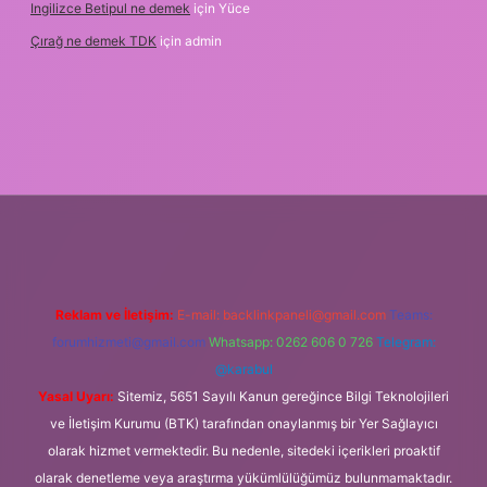
Ingilizce Betipul ne demek
için
Yüce
Çırağ ne demek TDK
için
admin
tgiris.org
Reklam ve İletişim:
E-mail:
backlinkpaneli@gmail.com
Teams:
forumhizmeti@gmail.com
Whatsapp: 0262 606 0 726
Telegram:
@karabul
Yasal Uyarı:
Sitemiz, 5651 Sayılı Kanun gereğince Bilgi Teknolojileri
ve İletişim Kurumu (BTK) tarafından onaylanmış bir Yer Sağlayıcı
olarak hizmet vermektedir. Bu nedenle, sitedeki içerikleri proaktif
olarak denetleme veya araştırma yükümlülüğümüz bulunmamaktadır.