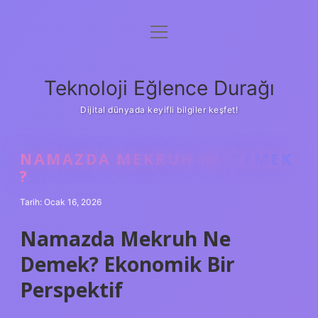
menüyü
Anasayfa
aç
Gizlilik Politikası
Teknoloji Eğlence Durağı
Yasal Uyarı
Dijital dünyada keyifli bilgiler keşfet!
Hakkımızda
NAMAZDA MEKRUH NE DEMEK
?
Tarih: Ocak 16, 2026
Namazda Mekruh Ne
Demek? Ekonomik Bir
Perspektif