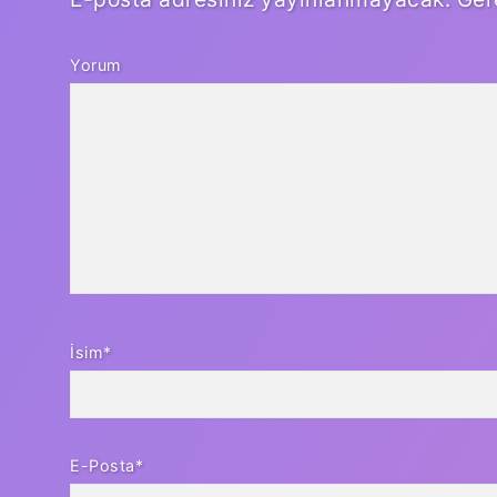
Yorum
İsim*
E-Posta*