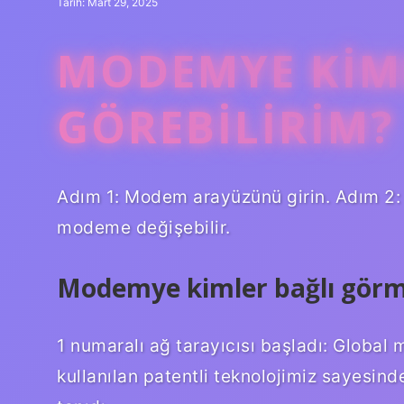
Tarih: Mart 29, 2025
MODEMYE KIML
GÖREBILIRIM?
Adım 1: Modem arayüzünü girin. Adım 2:
modeme değişebilir.
Modemye kimler bağlı gör
1 numaralı ağ tarayıcısı başladı: Global m
kullanılan patentli teknolojimiz sayesind