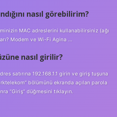
ndığını nasıl görebilirim?
inizin MAC adreslerini kullanabilirsiniz (ağı
ları? Modem ve Wi-Fi Agina …
ne nasıl girilir?
dres satırına 192.168.1.1 girin ve giriş tuşuna
“Turktelekom” bölümünü ekranda açılan parola
nra “Giriş” düğmesini tıklayın.