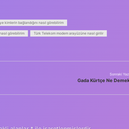
ye kimlerin bağlandığını nasıl görebilirim
asıl görebilirim
Türk Telekom modem arayüzüne nasıl girilir
Sonraki Yaz
Gada Kürtçe Ne Deme
ekli alanlar
*
ile işaretlenmişlerdir