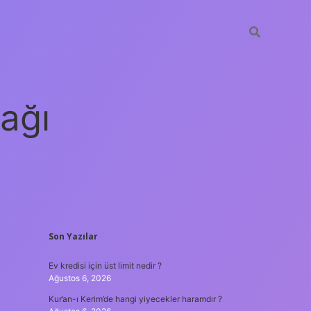
ağı
SIDEBAR
Son Yazılar
grandoperabet
elexbett.net
t
Ev kredisi için üst limit nedir ?
Ağustos 6, 2026
Kur’an-ı Kerim’de hangi yiyecekler haramdır ?