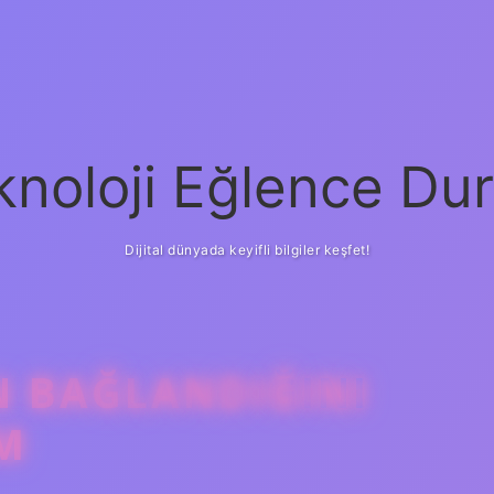
knoloji Eğlence Dur
Dijital dünyada keyifli bilgiler keşfet!
N BAĞLANDIĞINI
IM