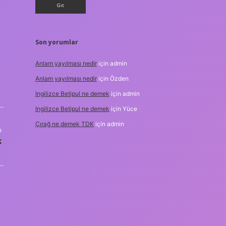
Son yorumlar
Anlam yayılması nedir
için
admin
Anlam yayılması nedir
için
Özden
Ingilizce Betipul ne demek
için
admin
Ingilizce Betipul ne demek
için
Yüce
Çırağ ne demek TDK
için
admin
ı
k