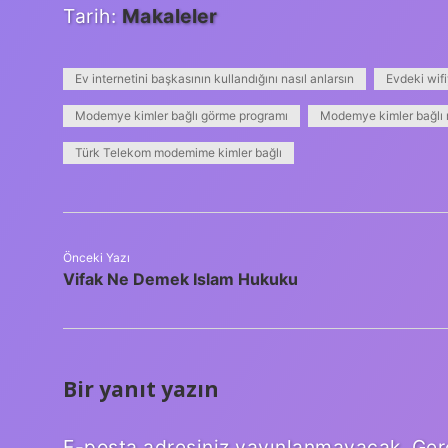
Tarih:
Makaleler
Ev internetini başkasının kullandığını nasıl anlarsın
Evdeki wifi
Modemye kimler bağlı görme programı
Modemye kimler bağlı n
Türk Telekom modemime kimler bağlı
Önceki Yazı
Vifak Ne Demek Islam Hukuku
Bir yanıt yazın
E-posta adresiniz yayınlanmayacak.
Ger