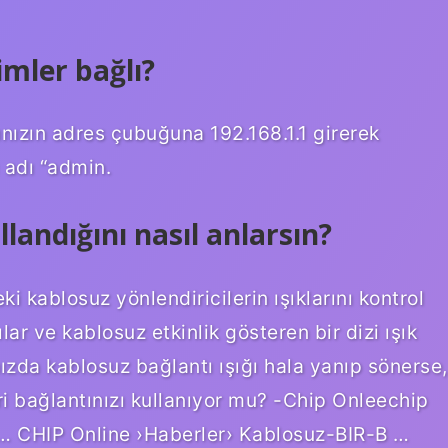
mler bağlı?
ınızın adres çubuğuna 192.168.1.1 girerek
ı adı “admin.
llandığını nasıl anlarsın?
i kablosuz yönlendiricilerin ışıklarını kontrol
lar ve kablosuz etkinlik gösteren bir dizi ışık
ızda kablosuz bağlantı ışığı hala yanıp sönerse,
iri bağlantınızı kullanıyor mu? -Chip Onleechip
… CHIP Online ›Haberler› Kablosuz-BIR-B …