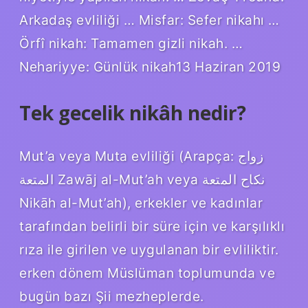
Arkadaş evliliği … Misfar: Sefer nikahı …
Örfî nikah: Tamamen gizli nikah. …
Nehariyye: Günlük nikah13 Haziran 2019
Tek gecelik nikâh nedir?
Mut’a veya Muta evliliği (Arapça: زواج
المتعة Zawāj al-Mut’ah veya نكاح المتعة
Nikāh al-Mut’ah), erkekler ve kadınlar
tarafından belirli bir süre için ve karşılıklı
rıza ile girilen ve uygulanan bir evliliktir.
erken dönem Müslüman toplumunda ve
bugün bazı Şii mezheplerde.