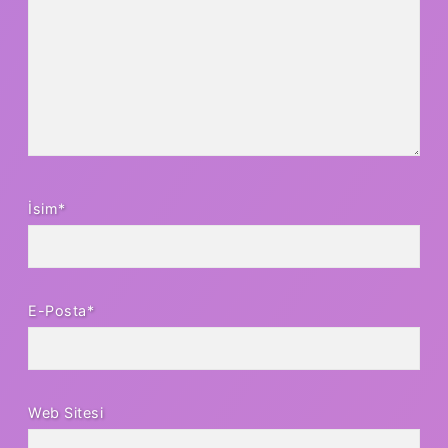
İsim*
E-Posta*
Web Sitesi