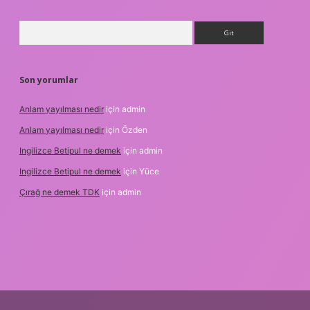
Arama
Son yorumlar
Anlam yayılması nedir
için
admin
Anlam yayılması nedir
için
Özden
Ingilizce Betipul ne demek
için
admin
Ingilizce Betipul ne demek
için
Yüce
Çırağ ne demek TDK
için
admin
ipbetgiris.org