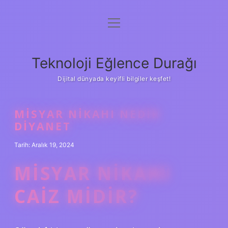
menüyü
Anasayfa
aç
Gizlilik Politikası
Teknoloji Eğlence Durağı
Yasal Uyarı
Dijital dünyada keyifli bilgiler keşfet!
Hakkımızda
MISYAR NIKAHI NEDIR
DIYANET
Tarih: Aralık 19, 2024
MISYAR NIKAHI
CAIZ MIDIR?