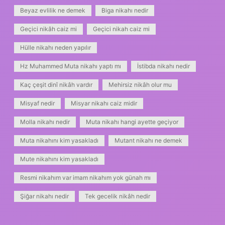
Beyaz evlilik ne demek
Biga nikahı nedir
Geçici nikâh caiz mi
Geçici nikah caiz mi
Hülle nikahı neden yapılır
Hz Muhammed Muta nikahı yaptı mı
İstibda nikahı nedir
Kaç çeşit dinî nikâh vardır
Mehirsiz nikâh olur mu
Misyaf nedir
Misyar nikahı caiz midir
Molla nikahı nedir
Muta nikahı hangi ayette geçiyor
Muta nikahını kim yasakladı
Mutant nikahı ne demek
Mute nikahını kim yasakladı
Resmi nikahım var imam nikahım yok günah mı
Şiğar nikahı nedir
Tek gecelik nikâh nedir