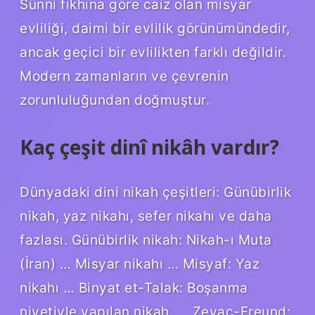
Sünni fıkhına göre caiz olan misyar
evliliği, daimi bir evlilik görünümündedir,
ancak geçici bir evlilikten farklı değildir.
Modern zamanların ve çevrenin
zorunluluğundan doğmuştur.
Kaç çeşit dinî nikâh vardır?
Dünyadaki dini nikah çeşitleri: Günübirlik
nikah, yaz nikahı, sefer nikahı ve daha
fazlası. Günübirlik nikah: Nikah-ı Muta
(İran) … Misyar nikahı … Misyaf: Yaz
nikahı … Binyat et-Talak: Boşanma
niyetiyle yapılan nikah. … Zevaç-Freund: