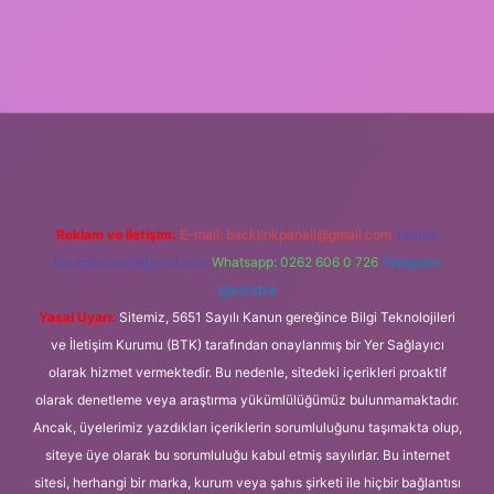
et
tulipbetgiris.org
Reklam ve İletişim:
E-mail:
backlinkpaneli@gmail.com
Teams:
forumhizmeti@gmail.com
Whatsapp: 0262 606 0 726
Telegram:
@karabul
Yasal Uyarı:
Sitemiz, 5651 Sayılı Kanun gereğince Bilgi Teknolojileri
ve İletişim Kurumu (BTK) tarafından onaylanmış bir Yer Sağlayıcı
olarak hizmet vermektedir. Bu nedenle, sitedeki içerikleri proaktif
olarak denetleme veya araştırma yükümlülüğümüz bulunmamaktadır.
Ancak, üyelerimiz yazdıkları içeriklerin sorumluluğunu taşımakta olup,
siteye üye olarak bu sorumluluğu kabul etmiş sayılırlar. Bu internet
sitesi, herhangi bir marka, kurum veya şahıs şirketi ile hiçbir bağlantısı