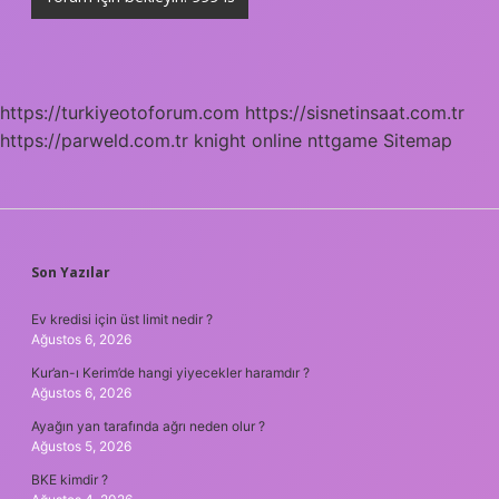
https://turkiyeotoforum.com
https://sisnetinsaat.com.tr
https://parweld.com.tr
knight online
nttgame
Sitemap
SIDEBAR
Son Yazılar
Ev kredisi için üst limit nedir ?
Ağustos 6, 2026
Kur’an-ı Kerim’de hangi yiyecekler haramdır ?
Ağustos 6, 2026
Ayağın yan tarafında ağrı neden olur ?
Ağustos 5, 2026
BKE kimdir ?