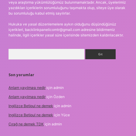
veya araştırma yükümlülüğümüz bulunmamaktadır. Ancak, üyelerimiz
yazdıkları içeriklerin sorumluluğunu taşımakta olup, siteye üye olarak
bu sorumluluğu kabul etmiş sayılırlar.
Hukuka ve yasal düzenlemelere aykırı olduğunu düşündüğünüz
içerikleri,
backlinkpanelicomtr@gmail.com
adresine bildirmeniz
halinde, ilgili içerikler yasal süre içerisinde sitemizden kaldırılacaktır.
Arama
Son yorumlar
Anlam yayılması nedir
için
admin
Anlam yayılması nedir
için
Özden
Ingilizce Betipul ne demek
için
admin
Ingilizce Betipul ne demek
için
Yüce
Çırağ ne demek TDK
için
admin