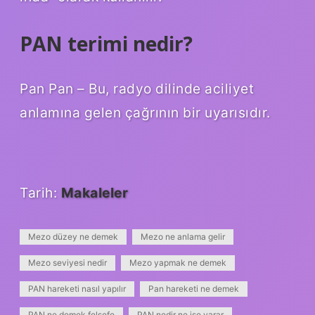
PAN terimi nedir?
Pan Pan – Bu, radyo dilinde aciliyet
anlamına gelen çağrının bir uyarısıdır.
Tarih:
Makaleler
Mezo düzey ne demek
Mezo ne anlama gelir
Mezo seviyesi nedir
Mezo yapmak ne demek
PAN hareketi nasıl yapılır
Pan hareketi ne demek
PAN ne demek felsefe
PAN nedir ne işe yarar