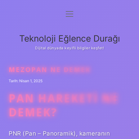
menüyü
Anasayfa
aç
Gizlilik Politikası
Teknoloji Eğlence Durağı
Yasal Uyarı
Dijital dünyada keyifli bilgiler keşfet!
Hakkımızda
MEZOPAN NE DEMEK
Tarih: Nisan 1, 2025
PAN HAREKETI NE
DEMEK?
PNR (Pan – Panoramik), kameranın