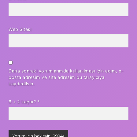
Web Sitesi
Daha sonraki yorumlarımda kullanılması için adım, e-
posta adresim ve site adresim bu tarayıcıya
kaydedilsin.
6 + 2 kaçtır?
*