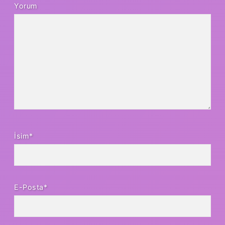
Yorum
İsim*
E-Posta*