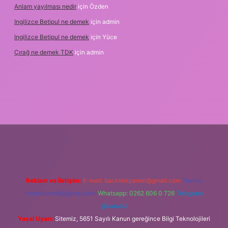
Anlam yayılması nedir
için
Özden
Ingilizce Betipul ne demek
için
admin
Ingilizce Betipul ne demek
için
Yüce
Çırağ ne demek TDK
için
admin
ipbetgiris.org
Reklam ve İletişim:
E-mail:
backlinkpaneli@gmail.com
Teams:
forumhizmeti@gmail.com
Whatsapp: 0262 606 0 726
Telegram:
@karabul
Yasal Uyarı:
Sitemiz, 5651 Sayılı Kanun gereğince Bilgi Teknolojileri