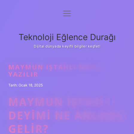
menüyü
Anasayfa
aç
Gizlilik Politikası
Teknoloji Eğlence Durağı
Yasal Uyarı
Dijital dünyada keyifli bilgiler keşfet!
Hakkımızda
MAYMUN IŞTAHLI NASIL
YAZILIR
Tarih: Ocak 18, 2025
MAYMUN IŞTAHLI
DEYIMI NE ANLAMA
GELIR?