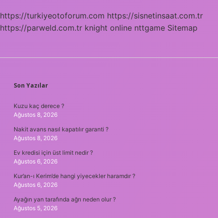
https://turkiyeotoforum.com
https://sisnetinsaat.com.tr
https://parweld.com.tr
knight online
nttgame
Sitemap
SIDEBAR
Son Yazılar
Kuzu kaç derece ?
Ağustos 8, 2026
Nakit avans nasıl kapatılır garanti ?
Ağustos 8, 2026
Ev kredisi için üst limit nedir ?
Ağustos 6, 2026
Kur’an-ı Kerim’de hangi yiyecekler haramdır ?
Ağustos 6, 2026
Ayağın yan tarafında ağrı neden olur ?
Ağustos 5, 2026