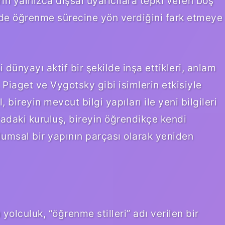
erin yalnızca dışsal uyarıcılara tepki veren boş
in de öğrenme sürecine yön verdiğini fark etmeye
 dünyayı aktif bir şekilde inşa ettikleri, anlam
 Piaget ve Vygotsky gibi isimlerin etkisiyle
bireyin mevcut bilgi yapıları ile yeni bilgileri
radaki kuruluş, bireyin öğrendikçe kendi
umsal bir yapının parçası olarak yeniden
u yolculuk, “öğrenme stilleri” adı verilen bir