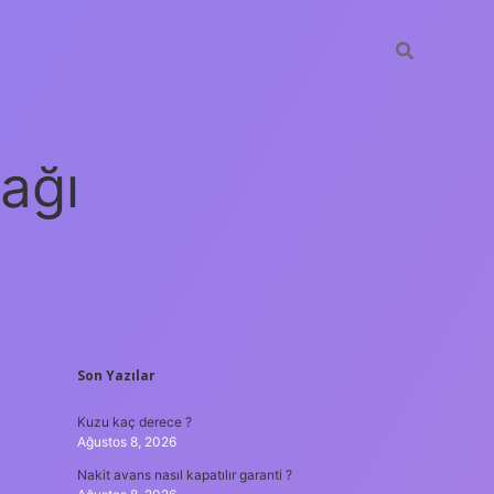
ağı
SIDEBAR
Son Yazılar
grandoperabet
elexbett.net
tulipbe
Kuzu kaç derece ?
Ağustos 8, 2026
Nakit avans nasıl kapatılır garanti ?