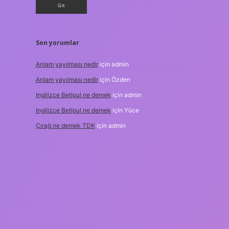
Son yorumlar
Anlam yayılması nedir
için
admin
Anlam yayılması nedir
için
Özden
Ingilizce Betipul ne demek
için
admin
Ingilizce Betipul ne demek
için
Yüce
Çırağ ne demek TDK
için
admin