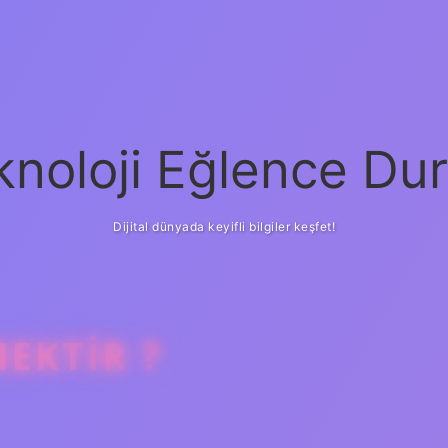
knoloji Eğlence Dur
Dijital dünyada keyifli bilgiler keşfet!
EKTIR ?