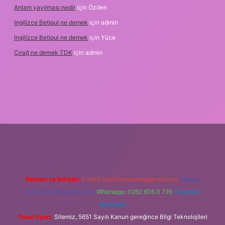
Anlam yayılması nedir
için
Özden
Ingilizce Betipul ne demek
için
admin
Ingilizce Betipul ne demek
için
Yüce
Çırağ ne demek TDK
için
admin
ulipbetgiris.org
Reklam ve İletişim:
E-mail:
backlinkpaneli@gmail.com
Teams:
forumhizmeti@gmail.com
Whatsapp: 0262 606 0 726
Telegram:
@karabul
Yasal Uyarı:
Sitemiz, 5651 Sayılı Kanun gereğince Bilgi Teknolojileri