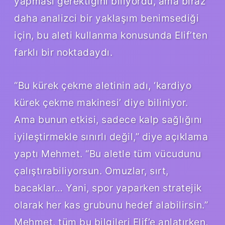
yapması gerektiğini biliyordu, ama biraz
daha analizci bir yaklaşım benimsediği
için, bu aleti kullanma konusunda Elif’ten
farklı bir noktadaydı.
“Bu kürek çekme aletinin adı, ‘kardiyo
kürek çekme makinesi’ diye biliniyor.
Ama bunun etkisi, sadece kalp sağlığını
iyileştirmekle sınırlı değil,” diye açıklama
yaptı Mehmet. “Bu aletle tüm vücudunu
çalıştırabiliyorsun. Omuzlar, sırt,
bacaklar… Yani, spor yaparken stratejik
olarak her kas grubunu hedef alabilirsin.”
Mehmet, tüm bu bilgileri Elif’e anlatırken,