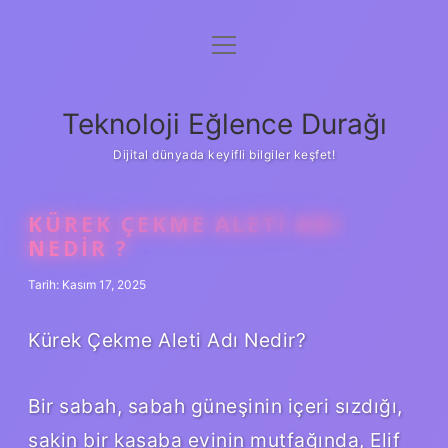
menüyü
Anasayfa
aç
Gizlilik Politikası
Teknoloji Eğlence Durağı
Yasal Uyarı
Dijital dünyada keyifli bilgiler keşfet!
Hakkımızda
KÜREK ÇEKME ALETI ADI
NEDIR ?
Tarih: Kasım 17, 2025
Kürek Çekme Aleti Adı Nedir?
Bir sabah, sabah güneşinin içeri sızdığı,
sakin bir kasaba evinin mutfağında, Elif