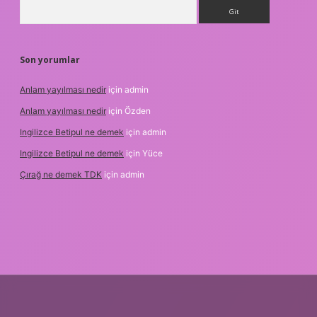
Arama
Son yorumlar
Anlam yayılması nedir
için
admin
Anlam yayılması nedir
için
Özden
Ingilizce Betipul ne demek
için
admin
Ingilizce Betipul ne demek
için
Yüce
Çırağ ne demek TDK
için
admin
ipbetgiris.org