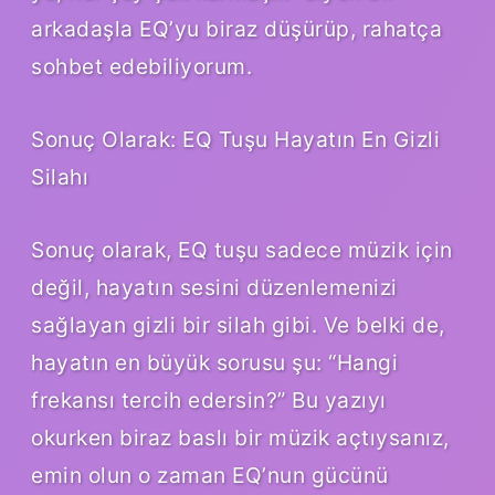
arkadaşla EQ’yu biraz düşürüp, rahatça
sohbet edebiliyorum.
Sonuç Olarak: EQ Tuşu Hayatın En Gizli
Silahı
Sonuç olarak, EQ tuşu sadece müzik için
değil, hayatın sesini düzenlemenizi
sağlayan gizli bir silah gibi. Ve belki de,
hayatın en büyük sorusu şu: “Hangi
frekansı tercih edersin?” Bu yazıyı
okurken biraz baslı bir müzik açtıysanız,
emin olun o zaman EQ’nun gücünü