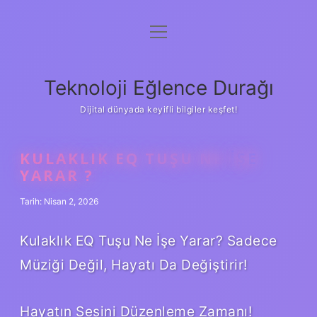
menüyü
Anasayfa
aç
Gizlilik Politikası
Teknoloji Eğlence Durağı
Yasal Uyarı
Dijital dünyada keyifli bilgiler keşfet!
Hakkımızda
KULAKLIK EQ TUŞU NE IŞE
YARAR ?
Tarih: Nisan 2, 2026
Kulaklık EQ Tuşu Ne İşe Yarar? Sadece
Müziği Değil, Hayatı Da Değiştirir!
Hayatın Sesini Düzenleme Zamanı!