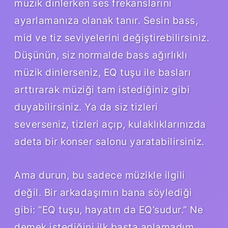
müzik dinlerken ses frekanslarını
ayarlamanıza olanak tanır. Sesin bass,
mid ve tiz seviyelerini değiştirebilirsiniz.
Düşünün, siz normalde bass ağırlıklı
müzik dinlerseniz, EQ tuşu ile basları
arttırarak müziği tam istediğiniz gibi
duyabilirsiniz. Ya da siz tizleri
severseniz, tizleri açıp, kulaklıklarınızda
adeta bir konser salonu yaratabilirsiniz.
Ama durun, bu sadece müzikle ilgili
değil. Bir arkadaşımın bana söylediği
gibi: “EQ tuşu, hayatın da EQ’sudur.” Ne
demek istediğini ilk başta anlamadım,