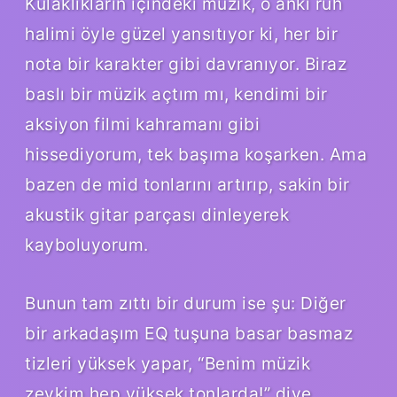
Kulaklıkların içindeki müzik, o anki ruh
halimi öyle güzel yansıtıyor ki, her bir
nota bir karakter gibi davranıyor. Biraz
baslı bir müzik açtım mı, kendimi bir
aksiyon filmi kahramanı gibi
hissediyorum, tek başıma koşarken. Ama
bazen de mid tonlarını artırıp, sakin bir
akustik gitar parçası dinleyerek
kayboluyorum.
Bunun tam zıttı bir durum ise şu: Diğer
bir arkadaşım EQ tuşuna basar basmaz
tizleri yüksek yapar, “Benim müzik
zevkim hep yüksek tonlarda!” diye