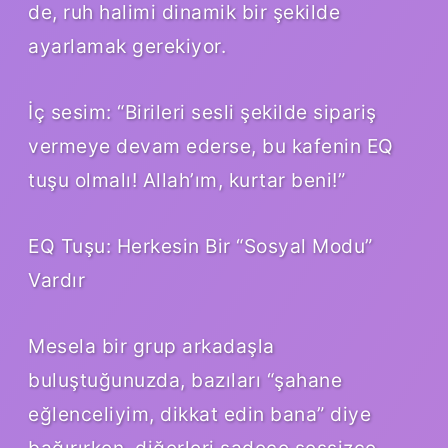
de, ruh halimi dinamik bir şekilde
ayarlamak gerekiyor.
İç sesim: “Birileri sesli şekilde sipariş
vermeye devam ederse, bu kafenin EQ
tuşu olmalı! Allah’ım, kurtar beni!”
EQ Tuşu: Herkesin Bir “Sosyal Modu”
Vardır
Mesela bir grup arkadaşla
buluştuğunuzda, bazıları “şahane
eğlenceliyim, dikkat edin bana” diye
bağırırken, diğerleri sadece sessizce