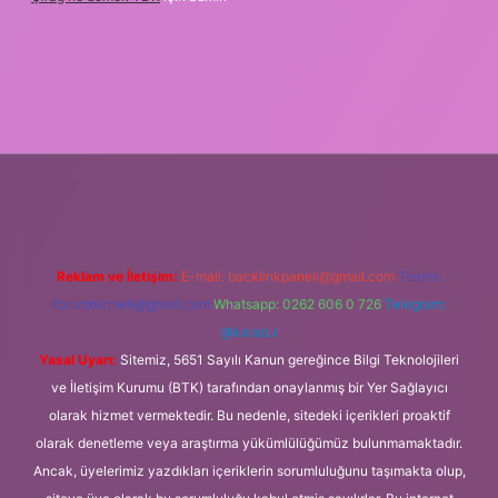
tgiris.org
Reklam ve İletişim:
E-mail:
backlinkpaneli@gmail.com
Teams:
forumhizmeti@gmail.com
Whatsapp: 0262 606 0 726
Telegram:
@karabul
Yasal Uyarı:
Sitemiz, 5651 Sayılı Kanun gereğince Bilgi Teknolojileri
ve İletişim Kurumu (BTK) tarafından onaylanmış bir Yer Sağlayıcı
olarak hizmet vermektedir. Bu nedenle, sitedeki içerikleri proaktif
olarak denetleme veya araştırma yükümlülüğümüz bulunmamaktadır.
Ancak, üyelerimiz yazdıkları içeriklerin sorumluluğunu taşımakta olup,