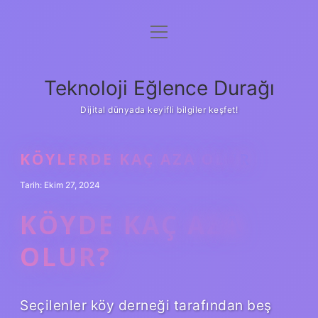
menüyü
Anasayfa
aç
Gizlilik Politikası
Teknoloji Eğlence Durağı
Yasal Uyarı
Dijital dünyada keyifli bilgiler keşfet!
Hakkımızda
KÖYLERDE KAÇ AZA OLUR
Tarih: Ekim 27, 2024
KÖYDE KAÇ AZA
OLUR?
Seçilenler köy derneği tarafından beş