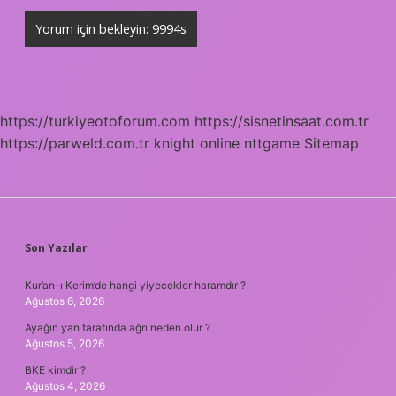
https://turkiyeotoforum.com
https://sisnetinsaat.com.tr
https://parweld.com.tr
knight online
nttgame
Sitemap
SIDEBAR
Son Yazılar
Kur’an-ı Kerim’de hangi yiyecekler haramdır ?
Ağustos 6, 2026
Ayağın yan tarafında ağrı neden olur ?
Ağustos 5, 2026
BKE kimdir ?
Ağustos 4, 2026