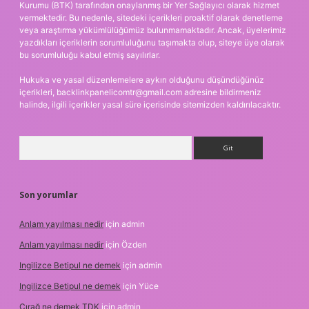
Kurumu (BTK) tarafından onaylanmış bir Yer Sağlayıcı olarak hizmet
vermektedir. Bu nedenle, sitedeki içerikleri proaktif olarak denetleme
veya araştırma yükümlülüğümüz bulunmamaktadır. Ancak, üyelerimiz
yazdıkları içeriklerin sorumluluğunu taşımakta olup, siteye üye olarak
bu sorumluluğu kabul etmiş sayılırlar.
Hukuka ve yasal düzenlemelere aykırı olduğunu düşündüğünüz
içerikleri,
backlinkpanelicomtr@gmail.com
adresine bildirmeniz
halinde, ilgili içerikler yasal süre içerisinde sitemizden kaldırılacaktır.
Arama
Son yorumlar
Anlam yayılması nedir
için
admin
Anlam yayılması nedir
için
Özden
Ingilizce Betipul ne demek
için
admin
Ingilizce Betipul ne demek
için
Yüce
Çırağ ne demek TDK
için
admin