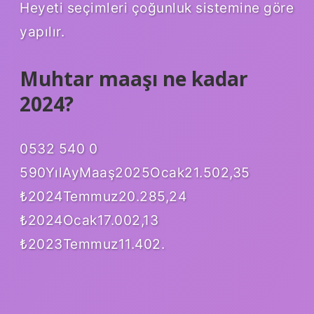
Heyeti seçimleri çoğunluk sistemine göre
yapılır.
Muhtar maaşı ne kadar
2024?
0532 540 0
590YılAyMaaş2025Ocak21.502,35
₺2024Temmuz20.285,24
₺2024Ocak17.002,13
₺2023Temmuz11.402.