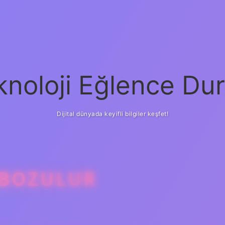
knoloji Eğlence Dur
Dijital dünyada keyifli bilgiler keşfet!
 BOZULUR