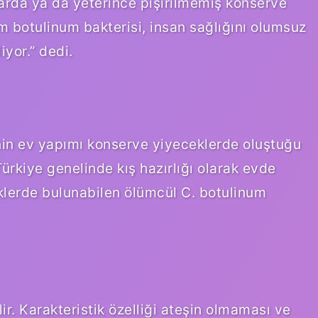
alarda ya da yeterince pişirilmemiş konserve
 botulinum bakterisi, insan sağlığını olumsuz
iyor.” dedi.
inin ev yapımı konserve yiyeceklerde oluştuğu
rkiye genelinde kış hazırlığı olarak evde
klerde bulunabilen ölümcül C. botulinum
ir. Karakteristik özelliği ateşin olmaması ve