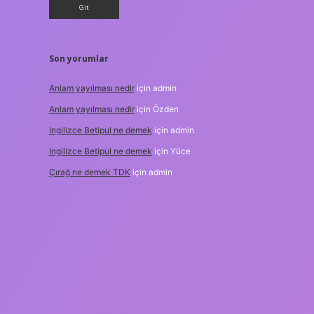
Son yorumlar
Anlam yayılması nedir
için
admin
Anlam yayılması nedir
için
Özden
Ingilizce Betipul ne demek
için
admin
Ingilizce Betipul ne demek
için
Yüce
Çırağ ne demek TDK
için
admin