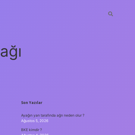
ağı
SIDEBAR
Son Yazılar
grandoperabet
elexbett.net
tulipbe
Ayağın yan tarafında ağrı neden olur ?
Ağustos 5, 2026
BKE kimdir ?