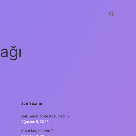
ağı
SIDEBAR
Son Yazılar
grandoperabet
elexbett.net
tulipb
Çek senet protestosu nedir ?
Ağustos 9, 2026
Kuzu kaç derece ?