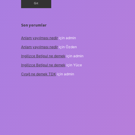
Son yorumlar
Anlam yayılması nedir
için
admin
Anlam yayılması nedir
için
Özden
Ingilizce Betipul ne demek
için
admin
Ingilizce Betipul ne demek
için
Yüce
Çırağ ne demek TDK
için
admin