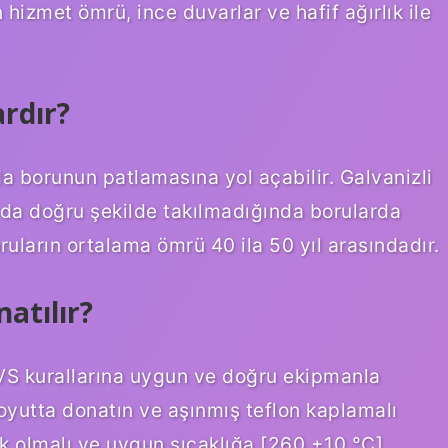
izmet ömrü, ince duvarlar ve hafif ağırlık ile
rdır?
da borunun patlamasına yol açabilir. Galvanizli
u da doğru şekilde takılmadığında borularda
boruların ortalama ömrü 40 ila 50 yıl arasındadır.
atılır?
VS kurallarına uygun ve doğru ekipmanla
oyutta donatın ve aşınmış teflon kaplamalı
k olmalı ve uygun sıcaklığa [260 ±10 °C]