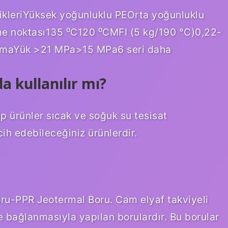
ikleriYüksek yoğunluklu PEOrta yoğunluklu
 noktası135 ⁰C120 ⁰CMFI (5 kg/190 °C)0,22-
opmaYük >21 MPa>15 MPa6 seri daha
a kullanılır mı?
 ürünler sıcak ve soğuk su tesisat
ih edebileceğiniz ürünlerdir.
ru-PPR Jeotermal Boru. Cam elyaf takviyeli
 bağlanmasıyla yapılan borulardır. Bu borular