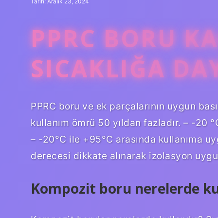
Tarih: Aralık 23, 2024
PPRC BORU KA
SICAKLIĞA DA
PPRC boru ve ek parçalarının uygun basın
kullanım ömrü 50 yıldan fazladır. – -20 °
– -20°C ile +95°C arasında kullanıma uy
derecesi dikkate alınarak izolasyon uygu
Kompozit boru nerelerde kul