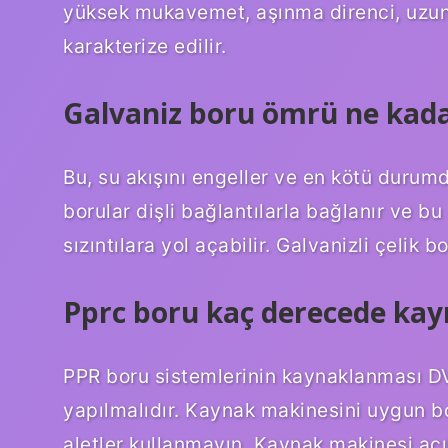
yüksek mukavemet, aşınma direnci, uzun h
karakterize edilir.
Galvaniz boru ömrü ne kada
Bu, su akışını engeller ve en kötü durum
borular dişli bağlantılarla bağlanır ve b
sızıntılara yol açabilir. Galvanizli çelik 
Pprc boru kaç derecede kayn
PPR boru sistemlerinin kaynaklanması D
yapılmalıdır. Kaynak makinesini uygun b
aletler kullanmayın. Kaynak makinesi açı