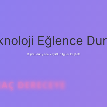
knoloji Eğlence Dur
Dijital dünyada keyifli bilgiler keşfet!
AÇ DERECEYE