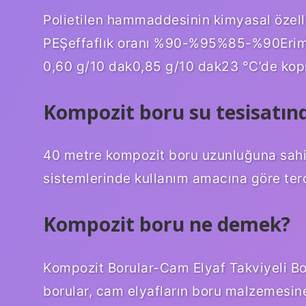
Polietilen hammaddesinin kimyasal özell
PEŞeffaflık oranı %90-%95%85-%90Erime
0,60 g/10 dak0,85 g/10 dak23 °C’de k
Kompozit boru su tesisatınd
40 metre kompozit boru uzunluğuna sahip
sistemlerinde kullanım amacına göre terc
Kompozit boru ne demek?
Kompozit Borular-Cam Elyaf Takviyeli Bo
borular, cam elyafların boru malzemesine