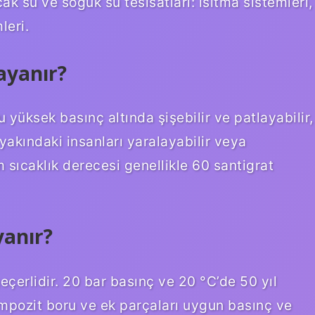
ak su ve soğuk su tesisatları: ısıtma sistemleri,
leri.
ayanır?
 yüksek basınç altında şişebilir ve patlayabilir,
yakındaki insanları yaralayabilir veya
sıcaklık derecesi genellikle 60 santigrat
yanır?
geçerlidir. 20 bar basınç ve 20 °C’de 50 yıl
kompozit boru ve ek parçaları uygun basınç ve