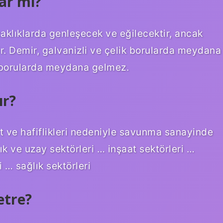
ar mı?
caklıklarda genleşecek ve eğilecektir, ancak
r. Demir, galvanizli ve çelik borularda meydana
 borularda meydana gelmez.
ır?
ve hafiflikleri nedeniyle savunma sanayinde
ık ve uzay sektörleri … inşaat sektörleri …
 … sağlık sektörleri
etre?