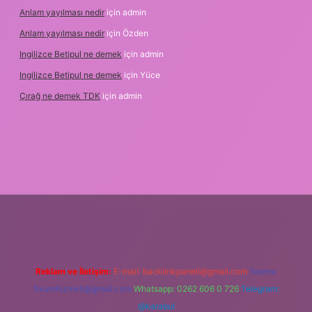
Anlam yayılması nedir
için
admin
Anlam yayılması nedir
için
Özden
Ingilizce Betipul ne demek
için
admin
Ingilizce Betipul ne demek
için
Yüce
Çırağ ne demek TDK
için
admin
bet
elexbett.net
tulipbetgiris.org
Reklam ve İletişim:
E-mail:
backlinkpaneli@gmail.com
Teams:
forumhizmeti@gmail.com
Whatsapp: 0262 606 0 726
Telegram:
@karabul