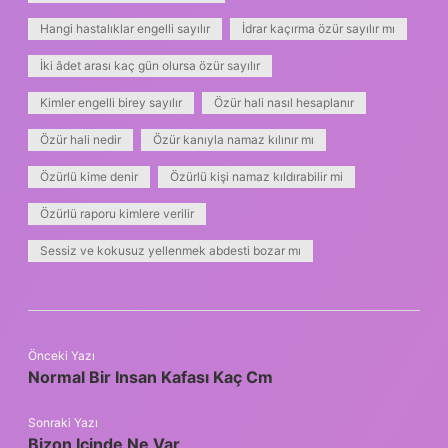
Hangi hastalıklar engelli sayılır
İdrar kaçırma özür sayılır mı
İki âdet arası kaç gün olursa özür sayılır
Kimler engelli birey sayılır
Özür hali nasıl hesaplanır
Özür hali nedir
Özür kanıyla namaz kılınır mı
Özürlü kime denir
Özürlü kişi namaz kıldırabilir mi
Özürlü raporu kimlere verilir
Sessiz ve kokusuz yellenmek abdesti bozar mı
Önceki Yazı
Normal Bir Insan Kafası Kaç Cm
Sonraki Yazı
Bizon Icinde Ne Var