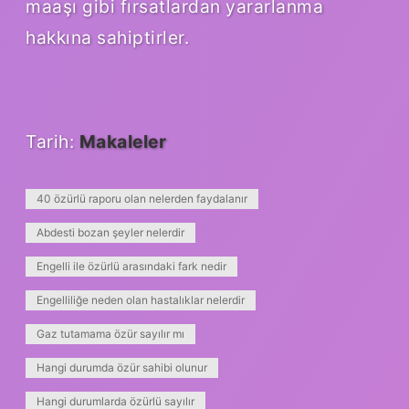
maaşı gibi fırsatlardan yararlanma
hakkına sahiptirler.
Tarih:
Makaleler
40 özürlü raporu olan nelerden faydalanır
Abdesti bozan şeyler nelerdir
Engelli ile özürlü arasındaki fark nedir
Engelliliğe neden olan hastalıklar nelerdir
Gaz tutamama özür sayılır mı
Hangi durumda özür sahibi olunur
Hangi durumlarda özürlü sayılır