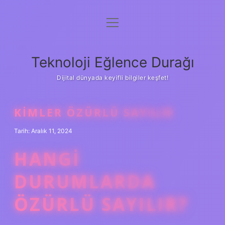
menüyü
Anasayfa
aç
Gizlilik Politikası
Teknoloji Eğlence Durağı
Yasal Uyarı
Dijital dünyada keyifli bilgiler keşfet!
Hakkımızda
KIMLER ÖZÜRLÜ SAYILIR
Tarih: Aralık 11, 2024
HANGI
DURUMLARDA
ÖZÜRLÜ SAYILIR?