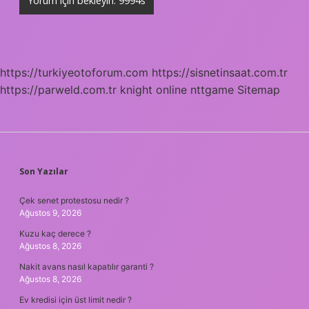
https://turkiyeotoforum.com
https://sisnetinsaat.com.tr
https://parweld.com.tr
knight online
nttgame
Sitemap
SIDEBAR
Son Yazılar
Çek senet protestosu nedir ?
Ağustos 9, 2026
Kuzu kaç derece ?
Ağustos 8, 2026
Nakit avans nasıl kapatılır garanti ?
Ağustos 8, 2026
Ev kredisi için üst limit nedir ?