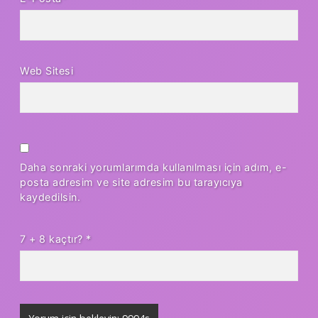
Web Sitesi
Daha sonraki yorumlarımda kullanılması için adım, e-
posta adresim ve site adresim bu tarayıcıya
kaydedilsin.
7 + 8 kaçtır?
*