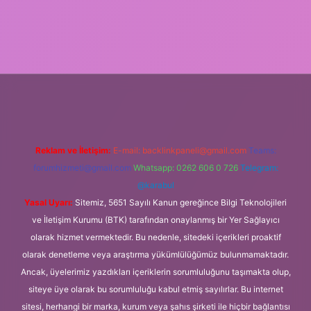
tulipbetgiris.org
Reklam ve İletişim:
E-mail:
backlinkpaneli@gmail.com
Teams:
forumhizmeti@gmail.com
Whatsapp: 0262 606 0 726
Telegram:
@karabul
Yasal Uyarı:
Sitemiz, 5651 Sayılı Kanun gereğince Bilgi Teknolojileri
ve İletişim Kurumu (BTK) tarafından onaylanmış bir Yer Sağlayıcı
olarak hizmet vermektedir. Bu nedenle, sitedeki içerikleri proaktif
olarak denetleme veya araştırma yükümlülüğümüz bulunmamaktadır.
Ancak, üyelerimiz yazdıkları içeriklerin sorumluluğunu taşımakta olup,
siteye üye olarak bu sorumluluğu kabul etmiş sayılırlar. Bu internet
sitesi, herhangi bir marka, kurum veya şahıs şirketi ile hiçbir bağlantısı