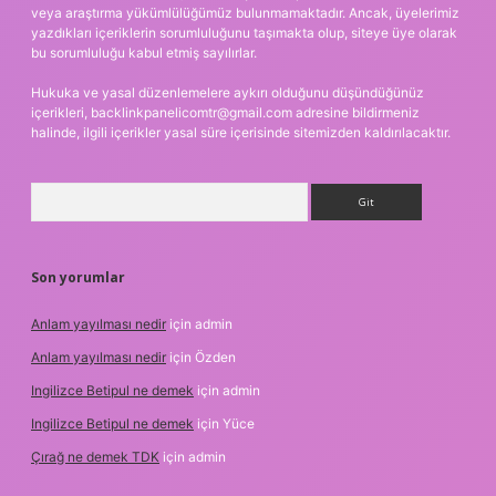
veya araştırma yükümlülüğümüz bulunmamaktadır. Ancak, üyelerimiz
yazdıkları içeriklerin sorumluluğunu taşımakta olup, siteye üye olarak
bu sorumluluğu kabul etmiş sayılırlar.
Hukuka ve yasal düzenlemelere aykırı olduğunu düşündüğünüz
içerikleri,
backlinkpanelicomtr@gmail.com
adresine bildirmeniz
halinde, ilgili içerikler yasal süre içerisinde sitemizden kaldırılacaktır.
Arama
Son yorumlar
Anlam yayılması nedir
için
admin
Anlam yayılması nedir
için
Özden
Ingilizce Betipul ne demek
için
admin
Ingilizce Betipul ne demek
için
Yüce
Çırağ ne demek TDK
için
admin