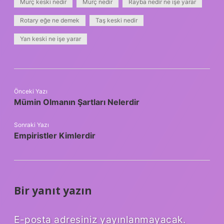
Murç keski nedir
Murç nedir
Rayba nedir ne işe yarar
Rotary eğe ne demek
Taş keski nedir
Yan keski ne işe yarar
Önceki Yazı
Mümin Olmanın Şartları Nelerdir
Sonraki Yazı
Empiristler Kimlerdir
Bir yanıt yazın
E-posta adresiniz yayınlanmayacak.