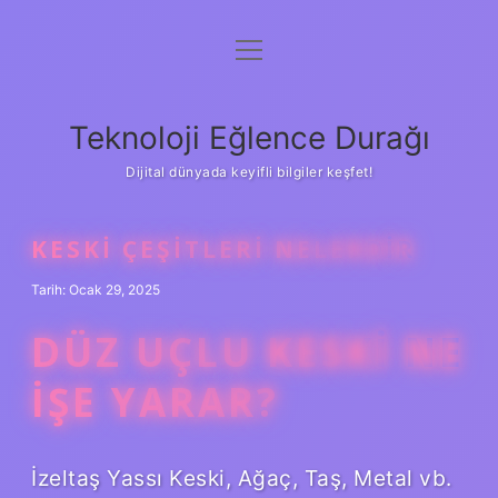
menüyü
Anasayfa
aç
Gizlilik Politikası
Teknoloji Eğlence Durağı
Yasal Uyarı
Dijital dünyada keyifli bilgiler keşfet!
Hakkımızda
KESKI ÇEŞITLERI NELERDIR
Tarih: Ocak 29, 2025
DÜZ UÇLU KESKI NE
IŞE YARAR?
İzeltaş Yassı Keski, Ağaç, Taş, Metal vb.