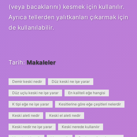
(veya bacaklarını) kesmek için kullanılır.
Ayrıca tellerden yalıtkanları çıkarmak için
de kullanılabilir.
Tarih:
Makaleler
Demir keski nedir
Düz keski ne işe yarar
Düz uçlu keski ne işe yarar
En kaliteli eğe hangisi
K tipi eğe ne işe yarar
Kesitlerine göre eğe çeşitleri nelerdir
Keski aleti nedir
Keski el aleti nedir
Keski nedir ne işe yarar
Keski nerede kullanılır