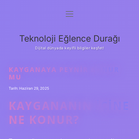
menüyü
Anasayfa
aç
Gizlilik Politikası
Teknoloji Eğlence Durağı
Yasal Uyarı
Dijital dünyada keyifli bilgiler keşfet!
Hakkımızda
KAYGANAYA PEYNIR KONUR
MU
Tarih: Haziran 29, 2025
KAYGANANIN IÇINE
NE KONUR?