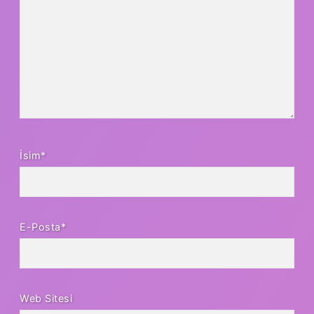
İsim*
E-Posta*
Web Sitesi