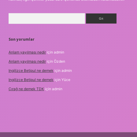
Arama
Son yorumlar
Anlam yayılması nedir
için
admin
Anlam yayılması nedir
için
Özden
Ingilizce Betipul ne demek
için
admin
Ingilizce Betipul ne demek
için
Yüce
Çırağ ne demek TDK
için
admin
is.org