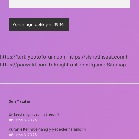
https://turkiyeotoforum.com
https://sisnetinsaat.com.tr
https://parweld.com.tr
knight online
nttgame
Sitemap
SIDEBAR
Son Yazılar
Ev kredisi için üst limit nedir ?
Ağustos 6, 2026
Kur’an-ı Kerim’de hangi yiyecekler haramdır ?
Ağustos 6, 2026