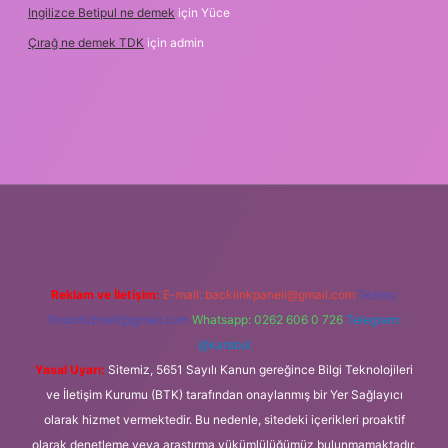
Ingilizce Betipul ne demek
için
Yüce
Çırağ ne demek TDK
için
admin
bet
elexbett.net
tulipbetgiris.org
Reklam ve İletişim:
E-mail:
backlinkpaneli@gmail.com
Teams:
forumhizmeti@gmail.com
Whatsapp: 0262 606 0 726
Telegram:
@karabul
Yasal Uyarı:
Sitemiz, 5651 Sayılı Kanun gereğince Bilgi Teknolojileri
ve İletişim Kurumu (BTK) tarafından onaylanmış bir Yer Sağlayıcı
olarak hizmet vermektedir. Bu nedenle, sitedeki içerikleri proaktif
olarak denetleme veya araştırma yükümlülüğümüz bulunmamaktadır.