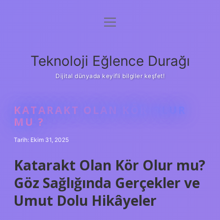
menüyü
Anasayfa
aç
Gizlilik Politikası
Teknoloji Eğlence Durağı
Yasal Uyarı
Dijital dünyada keyifli bilgiler keşfet!
Hakkımızda
KATARAKT OLAN KÖR OLUR
MU ?
Tarih: Ekim 31, 2025
Katarakt Olan Kör Olur mu?
Göz Sağlığında Gerçekler ve
Umut Dolu Hikâyeler