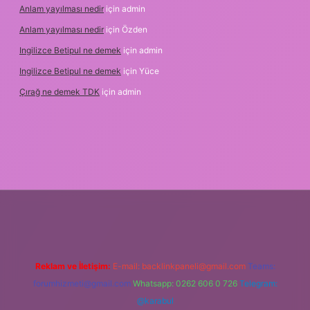
Anlam yayılması nedir
için
admin
Anlam yayılması nedir
için
Özden
Ingilizce Betipul ne demek
için
admin
Ingilizce Betipul ne demek
için
Yüce
Çırağ ne demek TDK
için
admin
iris.org
Reklam ve İletişim:
E-mail:
backlinkpaneli@gmail.com
Teams:
forumhizmeti@gmail.com
Whatsapp: 0262 606 0 726
Telegram:
@karabul