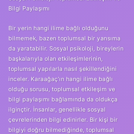
Bilgi Paylaşımı
Bir yerin hangi ilime bağlı olduğunu
bilmemek, bazen toplumsal bir yansıma
da yaratabilir. Sosyal psikoloji, bireylerin
başkalarıyla olan etkileşimlerinin,
toplumsal yapılarla nasıl şekillendiğini
inceler. Karaağaç’ın hangi ilime bağlı
olduğu sorusu, toplumsal etkileşim ve
bilgi paylaşımı bağlamında da oldukça
ilginçtir. İnsanlar, genellikle sosyal
çevrelerinden bilgi edinirler. Bir kişi bir
bilgiyi doğru bilmediğinde, toplumsal