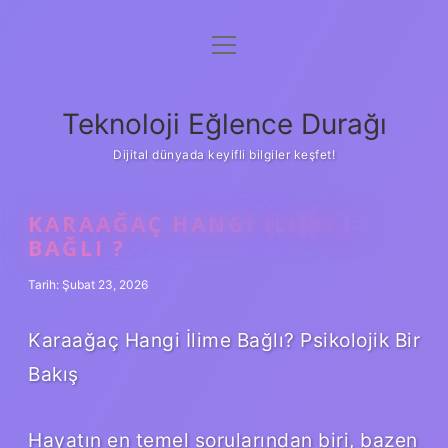
menüyü
Anasayfa
aç
Gizlilik Politikası
Teknoloji Eğlence Durağı
Yasal Uyarı
Dijital dünyada keyifli bilgiler keşfet!
Hakkımızda
KARAAĞAÇ HANGI ILIMIZE
BAĞLI ?
Tarih: Şubat 23, 2026
Karaağaç Hangi İlime Bağlı? Psikolojik Bir
Bakış
Hayatın en temel sorularından biri, bazen