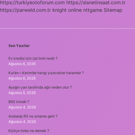
https://turkiyeotoforum.com
https://sisnetinsaat.com.tr
https://parweld.com.tr
knight online
nttgame
Sitemap
SIDEBAR
Son Yazılar
Ev kredisi için üst limit nedir ?
Ağustos 6, 2026
Kur’an-ı Kerim’de hangi yiyecekler haramdır ?
Ağustos 6, 2026
Ayağın yan tarafında ağrı neden olur ?
Ağustos 5, 2026
BKE kimdir ?
Ağustos 4, 2026
Arabada RS ne anlama gelir ?
Ağustos 4, 2026
Kürtçe hırbo ne demek ?