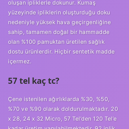
oluşan ipliklerle dokunur. Kumaş
yüzeyinde ipliklerin oluşturduğu doku
nedeniyle yüksek hava geçirgenliğine
sahip, tamamen doğal bir hammadde
olan %100 pamuktan üretilen sağlık
dostu ürünlerdir. Hiçbir sentetik madde
içermez.
57 tel kaç tc?
Çene istenilen ağırlıklarda %30, %50,
%70 ve %90 olarak doldurulmaktadır. 20
x 28, 24 x 32 Micro, 57 Tel’den 120 Tel’e
kadar üretim yapılabilmektedir. 92 iplik,