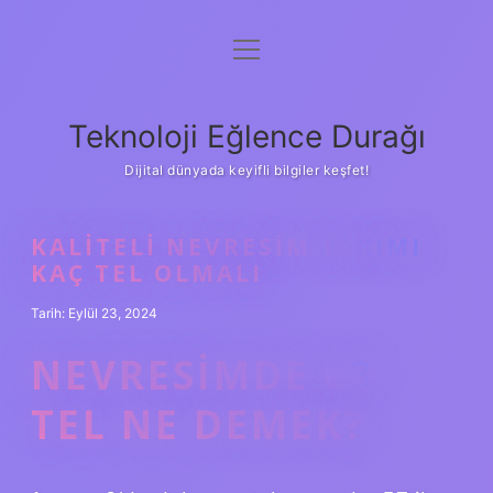
menüyü
Anasayfa
aç
Gizlilik Politikası
Teknoloji Eğlence Durağı
Yasal Uyarı
Dijital dünyada keyifli bilgiler keşfet!
Hakkımızda
KALITELI NEVRESIM TAKIMI
KAÇ TEL OLMALI
Tarih: Eylül 23, 2024
NEVRESIMDE 63
TEL NE DEMEK?