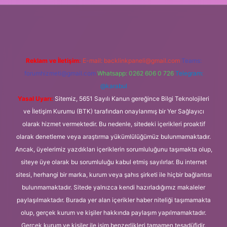
giris.org
Reklam ve İletişim:
E-mail:
backlinkpaneli@gmail.com
Teams:
forumhizmeti@gmail.com
Whatsapp: 0262 606 0 726
Telegram:
@karabul
Yasal Uyarı:
Sitemiz, 5651 Sayılı Kanun gereğince Bilgi Teknolojileri
ve İletişim Kurumu (BTK) tarafından onaylanmış bir Yer Sağlayıcı
olarak hizmet vermektedir. Bu nedenle, sitedeki içerikleri proaktif
olarak denetleme veya araştırma yükümlülüğümüz bulunmamaktadır.
Ancak, üyelerimiz yazdıkları içeriklerin sorumluluğunu taşımakta olup,
siteye üye olarak bu sorumluluğu kabul etmiş sayılırlar. Bu internet
sitesi, herhangi bir marka, kurum veya şahıs şirketi ile hiçbir bağlantısı
bulunmamaktadır. Sitede yalnızca kendi hazırladığımız makaleler
paylaşılmaktadır. Burada yer alan içerikler haber niteliği taşımamakta
olup, gerçek kurum ve kişiler hakkında paylaşım yapılmamaktadır.
Gerçek kurum ve kişiler ile isim benzerlikleri tamamen tesadüfidir.