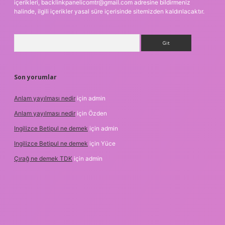
içerikleri,
backlinkpanelicomtr@gmail.com
adresine bildirmeniz
halinde, ilgili içerikler yasal süre içerisinde sitemizden kaldırılacaktır.
Arama
Son yorumlar
Anlam yayılması nedir
için
admin
Anlam yayılması nedir
için
Özden
Ingilizce Betipul ne demek
için
admin
Ingilizce Betipul ne demek
için
Yüce
Çırağ ne demek TDK
için
admin