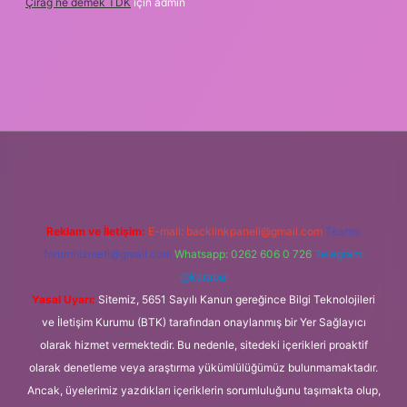
Çırağ ne demek TDK
için
admin
is.org
Reklam ve İletişim:
E-mail:
backlinkpaneli@gmail.com
Teams:
forumhizmeti@gmail.com
Whatsapp: 0262 606 0 726
Telegram:
@karabul
Yasal Uyarı:
Sitemiz, 5651 Sayılı Kanun gereğince Bilgi Teknolojileri
ve İletişim Kurumu (BTK) tarafından onaylanmış bir Yer Sağlayıcı
olarak hizmet vermektedir. Bu nedenle, sitedeki içerikleri proaktif
olarak denetleme veya araştırma yükümlülüğümüz bulunmamaktadır.
Ancak, üyelerimiz yazdıkları içeriklerin sorumluluğunu taşımakta olup,