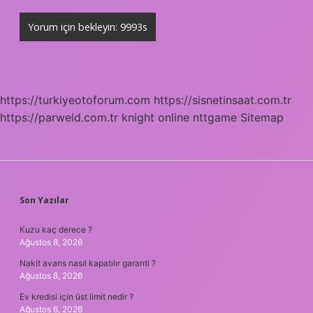
https://turkiyeotoforum.com
https://sisnetinsaat.com.tr
https://parweld.com.tr
knight online
nttgame
Sitemap
SIDEBAR
Son Yazılar
Kuzu kaç derece ?
Ağustos 8, 2026
Nakit avans nasıl kapatılır garanti ?
Ağustos 8, 2026
Ev kredisi için üst limit nedir ?
Ağustos 6, 2026