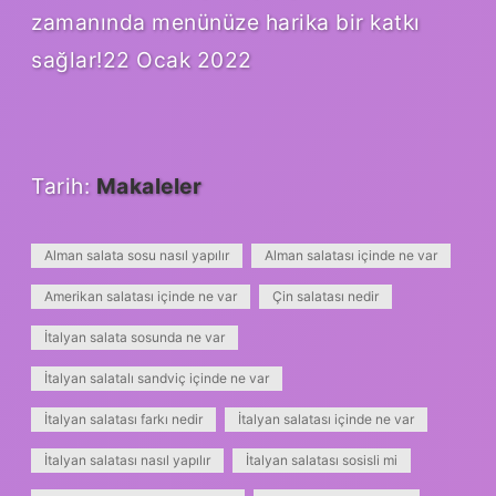
zamanında menünüze harika bir katkı
sağlar!22 Ocak 2022
Tarih:
Makaleler
Alman salata sosu nasıl yapılır
Alman salatası içinde ne var
Amerikan salatası içinde ne var
Çin salatası nedir
İtalyan salata sosunda ne var
İtalyan salatalı sandviç içinde ne var
İtalyan salatası farkı nedir
İtalyan salatası içinde ne var
İtalyan salatası nasıl yapılır
İtalyan salatası sosisli mi