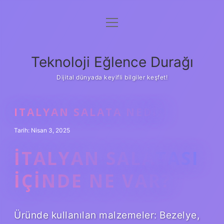
menüyü
Anasayfa
aç
Gizlilik Politikası
Teknoloji Eğlence Durağı
Yasal Uyarı
Dijital dünyada keyifli bilgiler keşfet!
Hakkımızda
ITALYAN SALATA NEDIR
Tarih: Nisan 3, 2025
İTALYAN SALATASI
IÇINDE NE VAR?
Üründe kullanılan malzemeler: Bezelye,