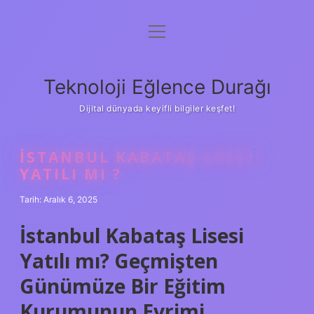
menüyü
Anasayfa
aç
Gizlilik Politikası
Teknoloji Eğlence Durağı
Yasal Uyarı
Dijital dünyada keyifli bilgiler keşfet!
Hakkımızda
İSTANBUL KABATAŞ LISESI
YATILI MI ?
Tarih: Aralık 6, 2025
İstanbul Kabataş Lisesi
Yatılı mı? Geçmişten
Günümüze Bir Eğitim
Kurumunun Evrimi