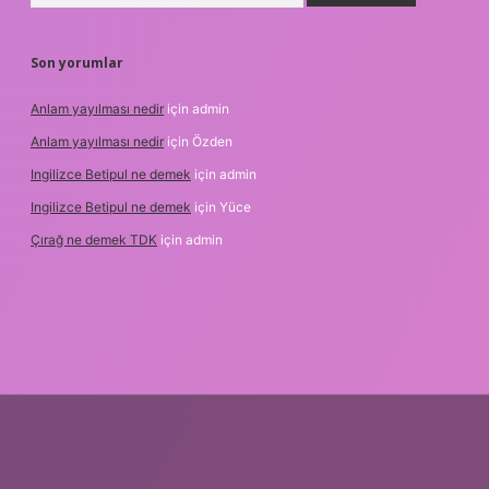
Son yorumlar
Anlam yayılması nedir
için
admin
Anlam yayılması nedir
için
Özden
Ingilizce Betipul ne demek
için
admin
Ingilizce Betipul ne demek
için
Yüce
Çırağ ne demek TDK
için
admin
betgiris.org